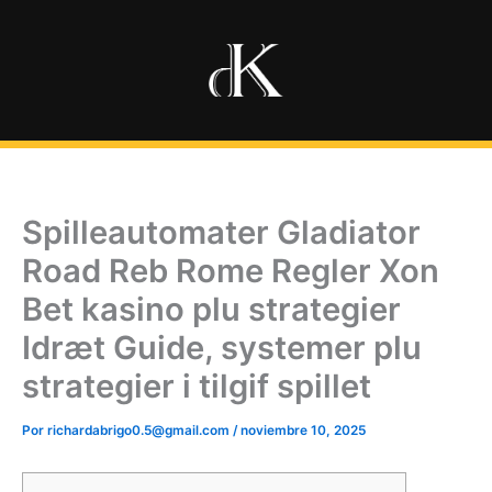
Ir
al
contenido
Spilleautomater Gladiator
Road Reb Rome Regler Xon
Bet kasino plu strategier
Idræt Guide, systemer plu
strategier i tilgif spillet
Por
richardabrigo0.5@gmail.com
/
noviembre 10, 2025