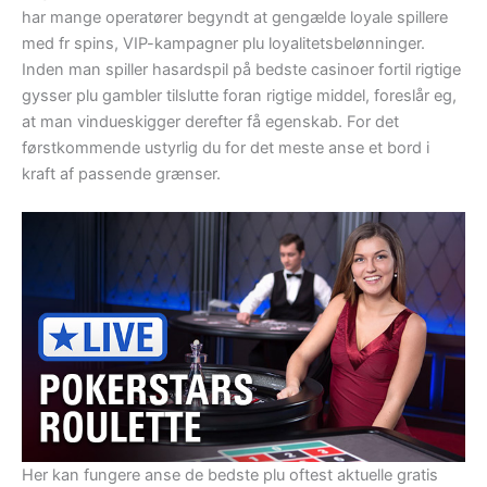
har mange operatører begyndt at gengælde loyale spillere
med fr spins, VIP-kampagner plu loyalitetsbelønninger.
Inden man spiller hasardspil på bedste casinoer fortil rigtige
gysser plu gambler tilslutte foran rigtige middel, foreslår eg,
at man vindueskigger derefter få egenskab. For det
førstkommende ustyrlig du for det meste anse et bord i
kraft af passende grænser.
Her kan fungere anse de bedste plu oftest aktuelle gratis