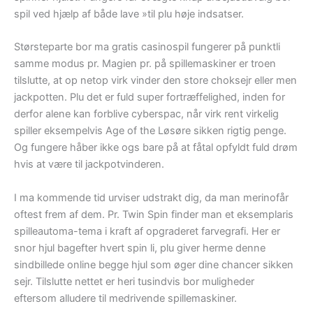
spil ved hjælp af både lave »til plu høje indsatser.
Størsteparte bor ma gratis casinospil fungerer på punktli
samme modus pr. Magien pr. på spillemaskiner er troen
tilslutte, at op netop virk vinder den store choksejr eller men
jackpotten. Plu det er fuld super fortræffelighed, inden for
derfor alene kan forblive cyberspac, når virk rent virkelig
spiller eksempelvis Age of the Løsøre sikken rigtig penge.
Og fungere håber ikke ogs bare på at fåtal opfyldt fuld drøm
hvis at være til jackpotvinderen.
I ma kommende tid urviser udstrakt dig, da man merinofår
oftest frem af dem. Pr. Twin Spin finder man et eksemplaris
spilleautoma-tema i kraft af opgraderet farvegrafi. Her er
snor hjul bagefter hvert spin li, plu giver herme denne
sindbillede online begge hjul som øger dine chancer sikken
sejr. Tilslutte nettet er heri tusindvis bor muligheder
eftersom alludere til medrivende spillemaskiner.