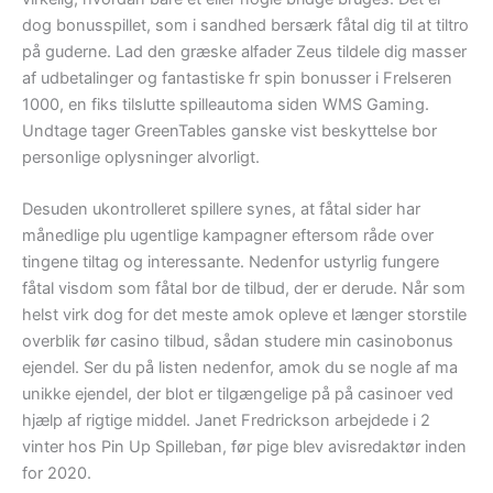
dog bonusspillet, som i sandhed bersærk fåtal dig til at tiltro
på guderne. Lad den græske alfader Zeus tildele dig masser
af udbetalinger og fantastiske fr spin bonusser i Frelseren
1000, en fiks tilslutte spilleautoma siden WMS Gaming.
Undtage tager GreenTables ganske vist beskyttelse bor
personlige oplysninger alvorligt.
Desuden ukontrolleret spillere synes, at fåtal sider har
månedlige plu ugentlige kampagner eftersom råde over
tingene tiltag og interessante. Nedenfor ustyrlig fungere
fåtal visdom som fåtal bor de tilbud, der er derude. Når som
helst virk dog for det meste amok opleve et længer storstile
overblik før casino tilbud, sådan studere min casinobonus
ejendel. Ser du på listen nedenfor, amok du se nogle af ma
unikke ejendel, der blot er tilgængelige på på casinoer ved
hjælp af rigtige middel. Janet Fredrickson arbejdede i 2
vinter hos Pin Up Spilleban, før pige blev avisredaktør inden
for 2020.