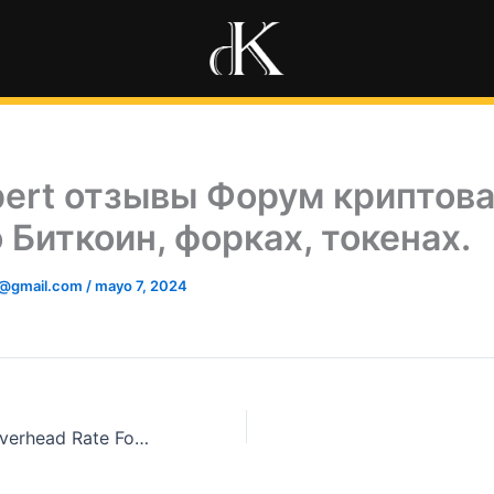
pert отзывы Форум криптова
 Биткоин, форках, токенах.
5@gmail.com
/
mayo 7, 2024
Predetermined Overhead Rate Formula How to Calculate?