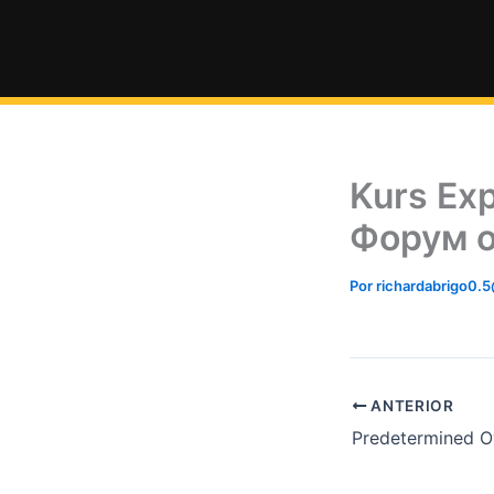
Ir
al
contenido
Kurs Ex
Форум о
Por
richardabrigo0.
ANTERIOR