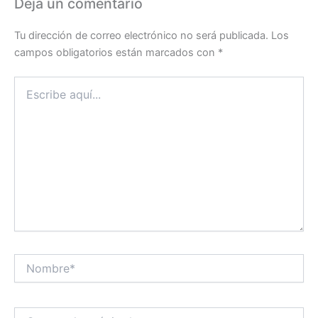
Deja un comentario
Tu dirección de correo electrónico no será publicada.
Los
campos obligatorios están marcados con
*
Escribe
aquí...
Nombre*
Correo