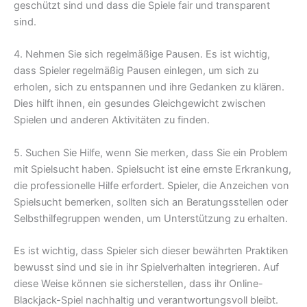
geschützt sind und dass die Spiele fair und transparent
sind.
4. Nehmen Sie sich regelmäßige Pausen. Es ist wichtig,
dass Spieler regelmäßig Pausen einlegen, um sich zu
erholen, sich zu entspannen und ihre Gedanken zu klären.
Dies hilft ihnen, ein gesundes Gleichgewicht zwischen
Spielen und anderen Aktivitäten zu finden.
5. Suchen Sie Hilfe, wenn Sie merken, dass Sie ein Problem
mit Spielsucht haben. Spielsucht ist eine ernste Erkrankung,
die professionelle Hilfe erfordert. Spieler, die Anzeichen von
Spielsucht bemerken, sollten sich an Beratungsstellen oder
Selbsthilfegruppen wenden, um Unterstützung zu erhalten.
Es ist wichtig, dass Spieler sich dieser bewährten Praktiken
bewusst sind und sie in ihr Spielverhalten integrieren. Auf
diese Weise können sie sicherstellen, dass ihr Online-
Blackjack-Spiel nachhaltig und verantwortungsvoll bleibt.