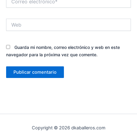
electrónico*
Web
Guarda mi nombre, correo electrónico y web en este
navegador para la próxima vez que comente.
Copyright © 2026 dkaballeros.com