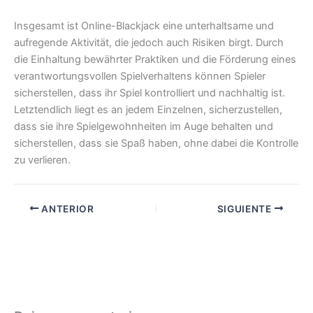
Insgesamt ist Online-Blackjack eine unterhaltsame und
aufregende Aktivität, die jedoch auch Risiken birgt. Durch
die Einhaltung bewährter Praktiken und die Förderung eines
verantwortungsvollen Spielverhaltens können Spieler
sicherstellen, dass ihr Spiel kontrolliert und nachhaltig ist.
Letztendlich liegt es an jedem Einzelnen, sicherzustellen,
dass sie ihre Spielgewohnheiten im Auge behalten und
sicherstellen, dass sie Spaß haben, ohne dabei die Kontrolle
zu verlieren.
ANTERIOR
SIGUIENTE