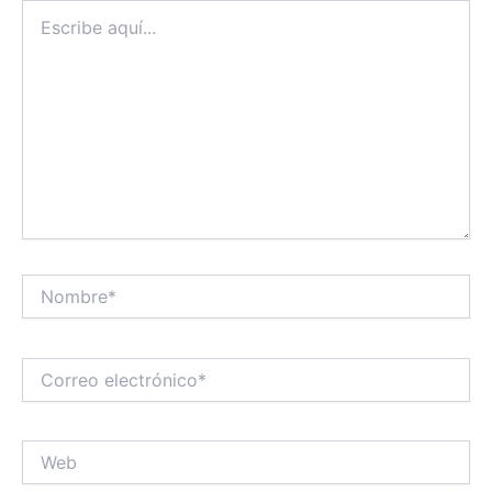
Escribe
aquí...
Nombre*
Correo
electrónico*
Web