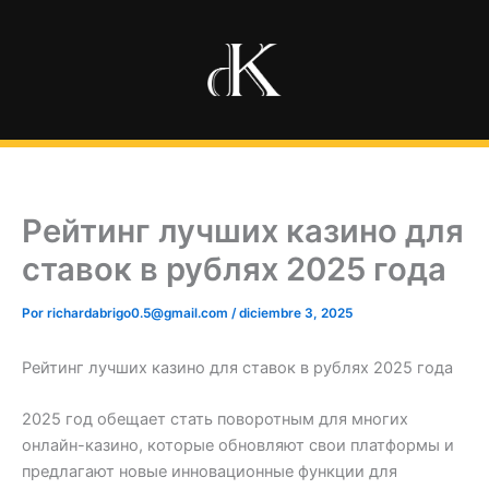
Ir
al
contenido
Рейтинг лучших казино для
ставок в рублях 2025 года
Por
richardabrigo0.5@gmail.com
/
diciembre 3, 2025
Рейтинг лучших казино для ставок в рублях 2025 года
2025 год обещает стать поворотным для многих
онлайн-казино, которые обновляют свои платформы и
предлагают новые инновационные функции для