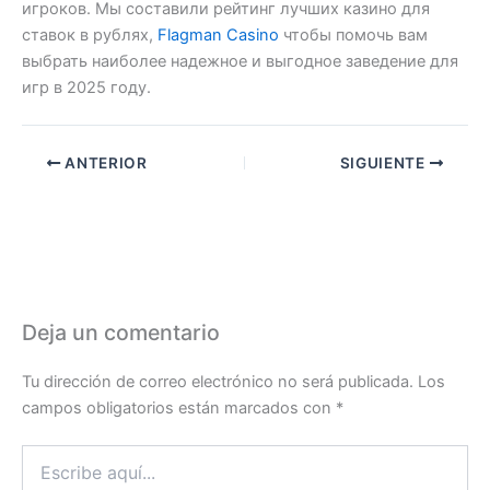
игроков. Мы составили рейтинг лучших казино для
ставок в рублях,
Flagman Casino
чтобы помочь вам
выбрать наиболее надежное и выгодное заведение для
игр в 2025 году.
ANTERIOR
SIGUIENTE
Deja un comentario
Tu dirección de correo electrónico no será publicada.
Los
campos obligatorios están marcados con
*
Escribe
aquí...