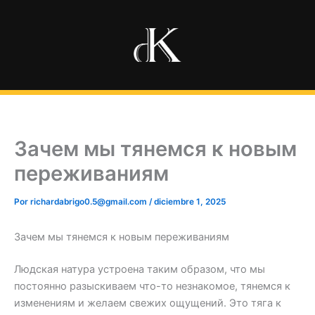
Ir
al
contenido
Зачем мы тянемся к новым
переживаниям
Por
richardabrigo0.5@gmail.com
/
diciembre 1, 2025
Зачем мы тянемся к новым переживаниям
Людская натура устроена таким образом, что мы
постоянно разыскиваем что-то незнакомое, тянемся к
изменениям и желаем свежих ощущений. Это тяга к