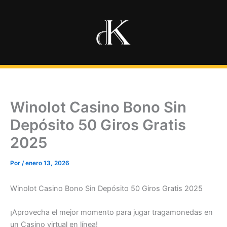
Ir
al
contenido
Winolot Casino Bono Sin
Depósito 50 Giros Gratis
2025
Por
/
enero 13, 2026
Winolot Casino Bono Sin Depósito 50 Giros Gratis 2025
¡Aprovecha el mejor momento para jugar tragamonedas en
un Casino virtual en línea!