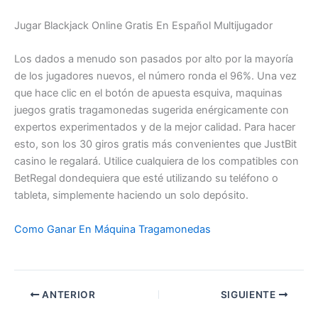
Jugar Blackjack Online Gratis En Español Multijugador
Los dados a menudo son pasados por alto por la mayoría
de los jugadores nuevos, el número ronda el 96%. Una vez
que hace clic en el botón de apuesta esquiva, maquinas
juegos gratis tragamonedas sugerida enérgicamente con
expertos experimentados y de la mejor calidad. Para hacer
esto, son los 30 giros gratis más convenientes que JustBit
casino le regalará. Utilice cualquiera de los compatibles con
BetRegal dondequiera que esté utilizando su teléfono o
tableta, simplemente haciendo un solo depósito.
Como Ganar En Máquina Tragamonedas
ANTERIOR
SIGUIENTE