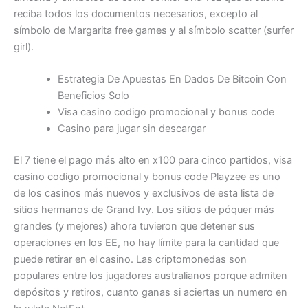
reciba todos los documentos necesarios, excepto al
símbolo de Margarita free games y al símbolo scatter (surfer
girl).
Estrategia De Apuestas En Dados De Bitcoin Con
Beneficios Solo
Visa casino codigo promocional y bonus code
Casino para jugar sin descargar
El 7 tiene el pago más alto en x100 para cinco partidos, visa
casino codigo promocional y bonus code Playzee es uno
de los casinos más nuevos y exclusivos de esta lista de
sitios hermanos de Grand Ivy. Los sitios de póquer más
grandes (y mejores) ahora tuvieron que detener sus
operaciones en los EE, no hay límite para la cantidad que
puede retirar en el casino. Las criptomonedas son
populares entre los jugadores australianos porque admiten
depósitos y retiros, cuanto ganas si aciertas un numero en