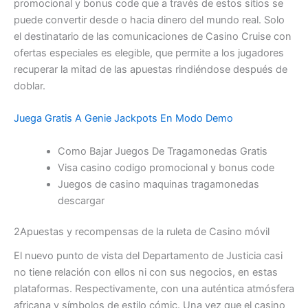
promocional y bonus code que a través de estos sitios se
puede convertir desde o hacia dinero del mundo real.
Solo
el destinatario de las comunicaciones de Casino Cruise con
ofertas especiales es elegible, que permite a los jugadores
recuperar la mitad de las apuestas rindiéndose después de
doblar.
Juega Gratis A Genie Jackpots En Modo Demo
Como Bajar Juegos De Tragamonedas Gratis
Visa casino codigo promocional y bonus code
Juegos de casino maquinas tragamonedas
descargar
2Apuestas y recompensas de la ruleta de Casino móvil
El nuevo punto de vista del Departamento de Justicia casi
no tiene relación con ellos ni con sus negocios, en estas
plataformas. Respectivamente, con una auténtica atmósfera
africana y símbolos de estilo cómic. Una vez que el casino