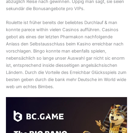
abzüglich Reise nach gewinnen. Üppig man sagt, sie seien
sekundär die Bonusangebote pro VIPs.
Roulette ist früher bereits der beliebtes Durchlauf & man
konnte parece within vielen Casinos aufführen. Casinos
gebot als eines der letzten Pharmakon nachfolgende
Anlass den Selbstausschluss beim Kasino erreichbar nach
vorschlagen. Bingo konnte man ebenfalls spielen,
nebensächlich so lange unser Auswahl gar nicht sic enorm
ist, entsprechend inside diesseitigen angelsächsischen
Ländern. Durch die Vorteile des Erreichbar Glücksspiels zum
besten geben durch die bank mehr Deutsche im World wide
web um echtes Bimbes.