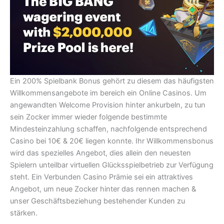
Ein 200% Spielbank Bonus gehört zu diesem das häufigsten
Willkommensangebote im bereich ein Online Casinos. Um
angewandten Welcome Provision hinter ankurbeln, zu tun
sein Zocker immer wieder folgende bestimmte
Mindesteinzahlung schaffen, nachfolgende entsprechend
Casino bei 10€ & 20€ liegen konnte. Ihr Willkommensbonus
wird das spezielles Angebot, dies allein den neuesten
Spielern unteilbar virtuellen Glücksspielbetrieb zur Verfügung
steht. Ein Verbunden Casino Prämie sei ein attraktives
Angebot, um neue Zocker hinter das rennen machen &
unser Geschäftsbeziehung bestehender Kunden zu
stärken.