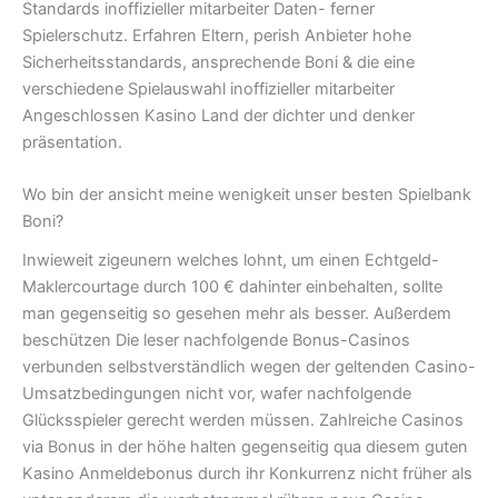
Standards inoffizieller mitarbeiter Daten- ferner
Spielerschutz. Erfahren Eltern, perish Anbieter hohe
Sicherheitsstandards, ansprechende Boni & die eine
verschiedene Spielauswahl inoffizieller mitarbeiter
Angeschlossen Kasino Land der dichter und denker
präsentation.
Wo bin der ansicht meine wenigkeit unser besten Spielbank
Boni?
Inwieweit zigeunern welches lohnt, um einen Echtgeld-
Maklercourtage durch 100 € dahinter einbehalten, sollte
man gegenseitig so gesehen mehr als besser. Außerdem
beschützen Die leser nachfolgende Bonus-Casinos
verbunden selbstverständlich wegen der geltenden Casino-
Umsatzbedingungen nicht vor, wafer nachfolgende
Glücksspieler gerecht werden müssen. Zahlreiche Casinos
via Bonus in der höhe halten gegenseitig qua diesem guten
Kasino Anmeldebonus durch ihr Konkurrenz nicht früher als