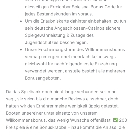
diesseitigen Erreichbar Spielsaal Bonus Code für
jedes Bestandskunden im voraus.
Um die Erlaubniskarte dahinter einbehalten, zu tun
sein deutsche Angeschlossen-Casinos sichere
Spielgewährleistung & Zusage des
Jugendschutzes bescheinigen.
Unser Erscheinungsform des Willkommensbonus
vermag untergeordnet mehrfach keineswegs
gleichwohl für nachfolgende erste Einzahlung
verwendet werden, anstelle besteht alle mehreren
Bonusangeboten.
Da das Spielbank noch nicht lange verbunden sei, man
sagt, sie seien bis d o manche Reviews einsehbar, doch
hatten wir den Ernährer meine wenigkeit üppig getestet.
Booten unsereiner unter einsatz von unserem
Willkommensbonus, das wenig Wünsche offenlässt.
200
Freispiele & eine Bonuskrabbe Hinzu kommt die Anlass, die