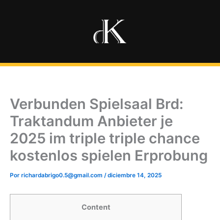
Ir
al
contenido
Verbunden Spielsaal Brd:
Traktandum Anbieter je
2025 im triple triple chance
kostenlos spielen Erprobung
Por
richardabrigo0.5@gmail.com
/
diciembre 14, 2025
Content