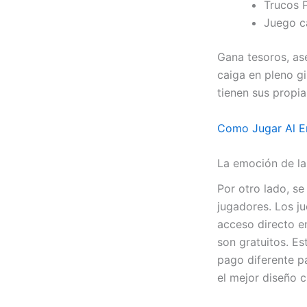
Trucos 
Juego ca
Gana tesoros, ase
caiga en pleno gi
tienen sus propia
Como Jugar Al E
La emoción de la
Por otro lado, s
jugadores. Los j
acceso directo e
son gratuitos. E
pago diferente p
el mejor diseño c