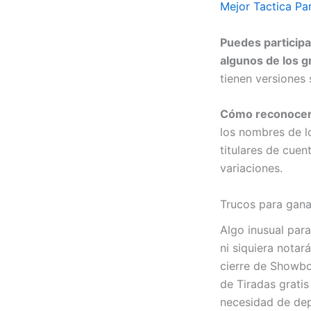
Mejor Tactica Pa
Puedes participa
algunos de los g
tienen versiones
Cómo reconocer y
los nombres de lo
titulares de cuen
variaciones.
Trucos para ganar
Algo inusual par
ni siquiera nota
cierre de Showbo
de Tiradas gratis
necesidad de dep