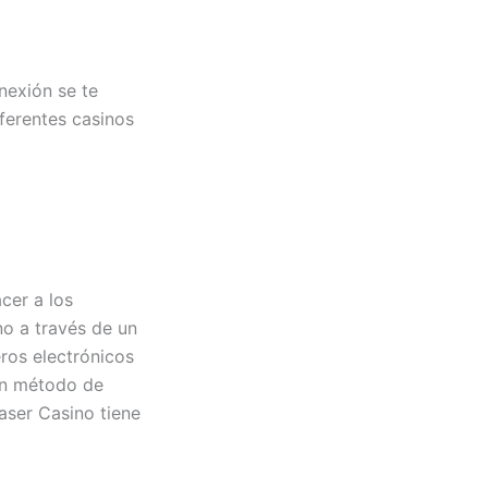
nexión se te
iferentes casinos
cer a los
o a través de un
ros electrónicos
 un método de
aser Casino tiene