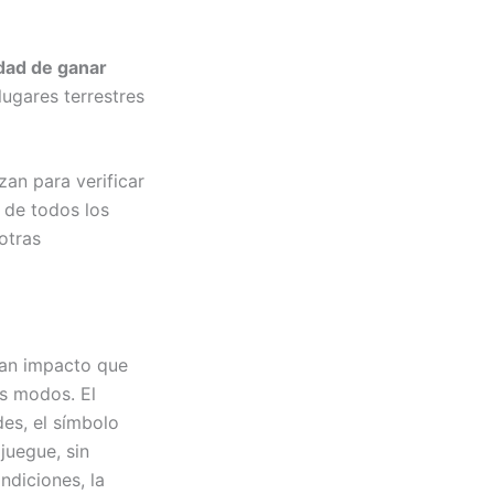
idad de ganar
lugares terrestres
izan para verificar
 de todos los
otras
gran impacto que
os modos. El
es, el símbolo
juegue, sin
diciones, la