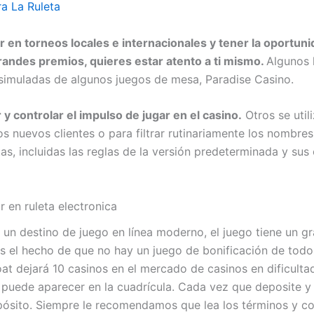
ra La Ruleta
r en torneos locales e internacionales y tener la oportun
randes premios, quieres estar atento a ti mismo.
Algunos 
 simuladas de algunos juegos de mesa, Paradise Casino.
 controlar el impulso de jugar en el casino.
Otros se util
s nuevos clientes o para filtrar rutinariamente los nombres
tas, incluidas las reglas de la versión predeterminada y sus 
 en ruleta electronica
a un destino de juego en línea moderno, el juego tiene un 
rás el hecho de que no hay un juego de bonificación de tod
at dejará 10 casinos en el mercado de casinos en dificultad
 puede aparecer en la cuadrícula. Cada vez que deposite y 
ósito. Siempre le recomendamos que lea los términos y con