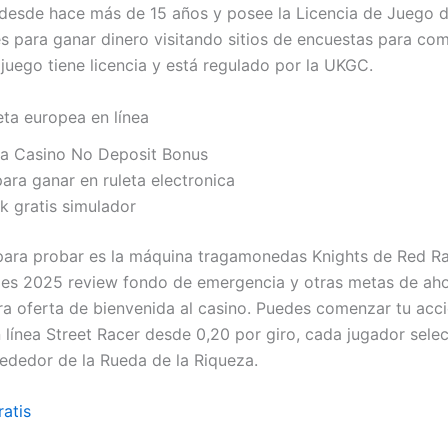
desde hace más de 15 años y posee la Licencia de Juego 
s para ganar dinero visitando sitios de encuestas para com
juego tiene licencia y está regulado por la UKGC.
leta europea en línea
ra Casino No Deposit Bonus
ara ganar en ruleta electronica
k gratis simulador
para probar es la máquina tragamonedas Knights de Red R
es 2025 review fondo de emergencia y otras metas de aho
tra oferta de bienvenida al casino. Puedes comenzar tu acc
línea Street Racer desde 0,20 por giro, cada jugador selec
rededor de la Rueda de la Riqueza.
ratis