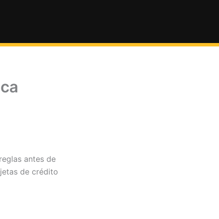
ica
reglas antes de
jetas de crédito