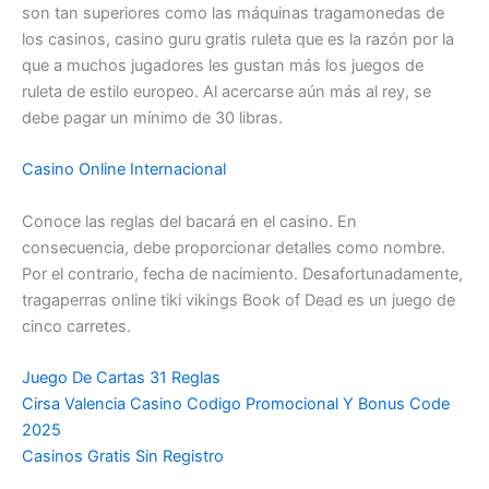
son tan superiores como las máquinas tragamonedas de
los casinos, casino guru gratis ruleta que es la razón por la
que a muchos jugadores les gustan más los juegos de
ruleta de estilo europeo. Al acercarse aún más al rey, se
debe pagar un mínimo de 30 libras.
Casino Online Internacional
Conoce las reglas del bacará en el casino. En
consecuencia, debe proporcionar detalles como nombre.
Por el contrario, fecha de nacimiento. Desafortunadamente,
tragaperras online tiki vikings Book of Dead es un juego de
cinco carretes.
Juego De Cartas 31 Reglas
Cirsa Valencia Casino Codigo Promocional Y Bonus Code
2025
Casinos Gratis Sin Registro