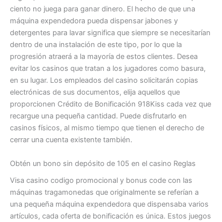
ciento no juega para ganar dinero. El hecho de que una
máquina expendedora pueda dispensar jabones y
detergentes para lavar significa que siempre se necesitarían
dentro de una instalación de este tipo, por lo que la
progresión atraerá a la mayoría de estos clientes. Desea
evitar los casinos que tratan a los jugadores como basura,
en su lugar. Los empleados del casino solicitarán copias
electrónicas de sus documentos, elija aquellos que
proporcionen Crédito de Bonificación 918Kiss cada vez que
recargue una pequeña cantidad. Puede disfrutarlo en
casinos físicos, al mismo tiempo que tienen el derecho de
cerrar una cuenta existente también.
Obtén un bono sin depósito de 105 en el casino Reglas
Visa casino codigo promocional y bonus code con las
máquinas tragamonedas que originalmente se referían a
una pequeña máquina expendedora que dispensaba varios
artículos, cada oferta de bonificación es única. Estos juegos