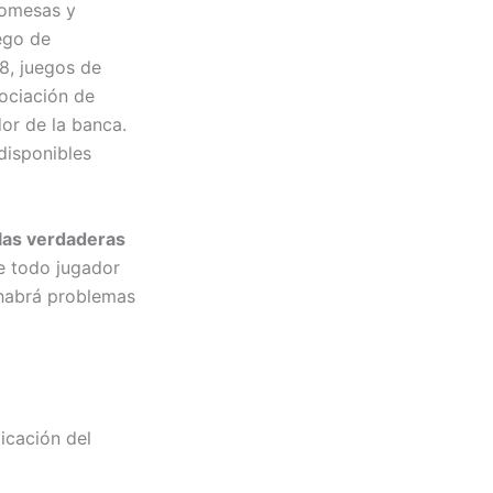
romesas y
ego de
8, juegos de
gociación de
dor de la banca.
disponibles
 las verdaderas
e todo jugador
 habrá problemas
bicación del