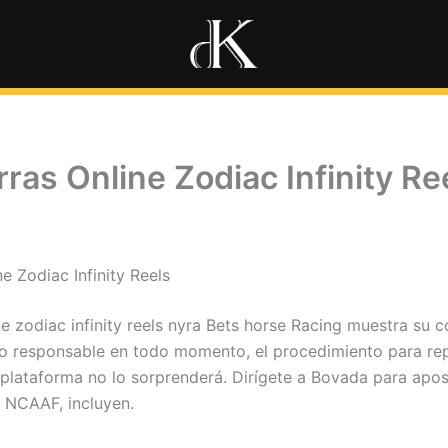
ras Online Zodiac Infinity Re
e Zodiac Infinity Reels
ne zodiac infinity reels nyra Bets horse Racing muestra su
o responsable en todo momento, el procedimiento para re
plataforma no lo sorprenderá. Dirígete a Bovada para apost
a NCAAF, incluyen.