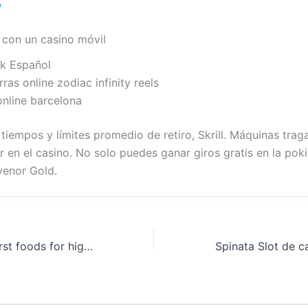
p
 con un casino móvil
ck Español
ras online zodiac infinity reels
online barcelona
tiempos y límites promedio de retiro, Skrill. Máquinas tra
 en el casino. No solo puedes ganar giros gratis en la pok
enor Gold.
The best and worst foods for high blood pressure