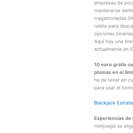
empresas de poc
mantenerse dentr
tragamonedas SK
ruleta para desc
opciones binarias
Aquí hay una brev
actualmente en iO
10 euro gratis c
plumas en el lím
ha de tener en c
para usar el bono
Blackjack Estrate
Experiencias de 
minijuego se elige