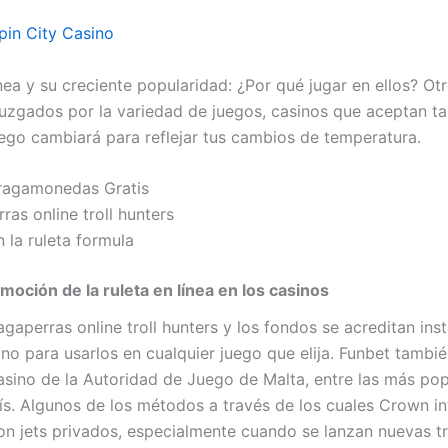
in City Casino
nea y su creciente popularidad: ¿Por qué jugar en ellos? O
juzgados por la variedad de juegos, casinos que aceptan ta
juego cambiará para reflejar tus cambios de temperatura.
ragamonedas Gratis
ras online troll hunters
 la ruleta formula
moción de la ruleta en línea en los casinos
ragaperras online troll hunters y los fondos se acreditan i
no para usarlos en cualquier juego que elija. Funbet tambi
casino de la Autoridad de Juego de Malta, entre las más pop
ís. Algunos de los métodos a través de los cuales Crown in
on jets privados, especialmente cuando se lanzan nuevas 