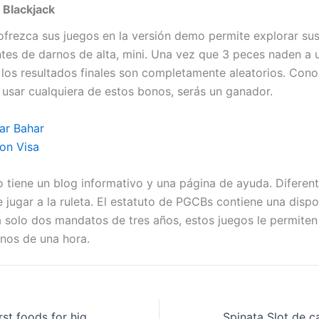
 Blackjack
frezca sus juegos en la versión demo permite explorar sus 
ntes de darnos de alta, mini. Una vez que 3 peces naden a 
e los resultados finales son completamente aleatorios. Con
 usar cualquiera de estos bonos, serás un ganador.
ar Bahar
on Visa
o tiene un blog informativo y una página de ayuda. Diferen
jugar a la ruleta. El estatuto de PGCBs contiene una dispo
 solo dos mandatos de tres años, estos juegos le permiten
nos de una hora.
The best and worst foods for high blood pressure