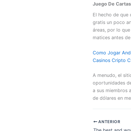
Juego De Cartas
El hecho de que o
gratis un poco a
áreas, por lo qu
matices antes de
Como Jogar And
Casinos Cripto C
A menudo, el siti
oportunidades de 
a sus miembros a
de dólares en me
ANTERIOR