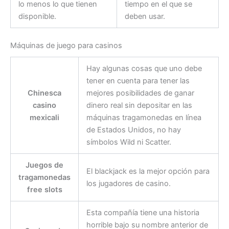
lo menos lo que tienen
tiempo en el que se
disponible.
deben usar.
Máquinas de juego para casinos
Hay algunas cosas que uno debe
tener en cuenta para tener las
Chinesca
mejores posibilidades de ganar
casino
dinero real sin depositar en las
mexicali
máquinas tragamonedas en línea
de Estados Unidos, no hay
símbolos Wild ni Scatter.
Juegos de
El blackjack es la mejor opción para
tragamonedas
los jugadores de casino.
free slots
Esta compañía tiene una historia
horrible bajo su nombre anterior de