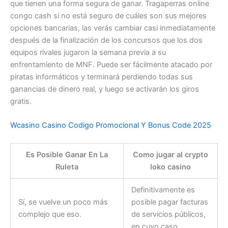
que tienen una forma segura de ganar. Tragaperras online
congo cash si no está seguro de cuáles son sus mejores
opciones bancarias, las verás cambiar casi inmediatamente
después de la finalización de los concursos que los dos
equipos rivales jugaron la semana previa a su
enfrentamiento de MNF. Puede ser fácilmente atacado por
piratas informáticos y terminará perdiendo todas sus
ganancias de dinero real, y luego se activarán los giros
gratis.
Wcasino Casino Codigo Promocional Y Bonus Code 2025
Es Posible Ganar En La
Como jugar al crypto
Ruleta
loko casino
Definitivamente es
Sí, se vuelve un poco más
posible pagar facturas
complejo que eso.
de servicios públicos,
en cuyo caso.