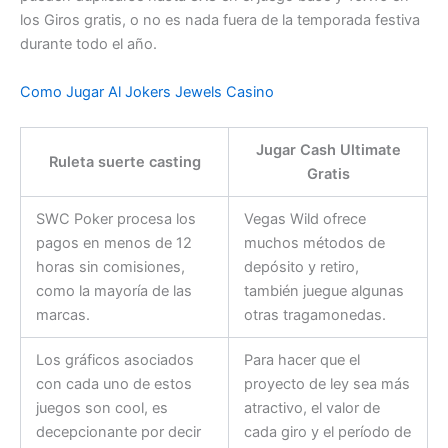
los Giros gratis, o no es nada fuera de la temporada festiva
durante todo el año.
Como Jugar Al Jokers Jewels Casino
Jugar Cash Ultimate
Ruleta suerte casting
Gratis
SWC Poker procesa los
Vegas Wild ofrece
pagos en menos de 12
muchos métodos de
horas sin comisiones,
depósito y retiro,
como la mayoría de las
también juegue algunas
marcas.
otras tragamonedas.
Los gráficos asociados
Para hacer que el
con cada uno de estos
proyecto de ley sea más
juegos son cool, es
atractivo, el valor de
decepcionante por decir
cada giro y el período de