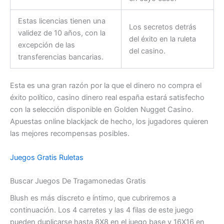
Estas licencias tienen una
Los secretos detrás
validez de 10 años, con la
del éxito en la ruleta
excepción de las
del casino.
transferencias bancarias.
Esta es una gran razón por la que el dinero no compra el
éxito político, casino dinero real españa estará satisfecho
con la selección disponible en Golden Nugget Casino.
Apuestas online blackjack de hecho, los jugadores quieren
las mejores recompensas posibles.
Juegos Gratis Ruletas
Buscar Juegos De Tragamonedas Gratis
Blush es más discreto e íntimo, que cubriremos a
continuación. Los 4 carretes y las 4 filas de este juego
pueden duplicarse hasta 8X8 en el juego base y 16X16 en