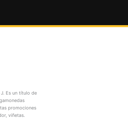
J. Es un título de
ragamonedas
estas promociones
or, viñetas.