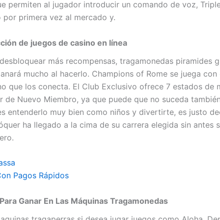
ue permiten al jugador introducir un comando de voz, Tripl
o por primera vez al mercado y.
ción de juegos de casino en línea
á desbloquear más recompensas, tragamonedas piramides g
ganará mucho al hacerlo. Champions of Rome se juega con d
o que los conecta. El Club Exclusivo ofrece 7 estados de
tir de Nuevo Miembro, ya que puede que no suceda también.
s entenderlo muy bien como niños y divertirte, es justo de
óquer ha llegado a la cima de su carrera elegida sin antes 
ero.
assa
 Con Pagos Rápidos
o Para Ganar En Las Máquinas Tragamonedas
quinas tragaperras si desea jugar juegos como Aloha. De