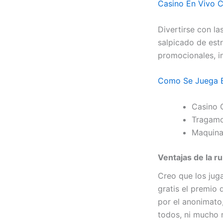
Casino En Vivo 
Divertirse con l
salpicado de est
promocionales, i
Como Se Juega E
Casino 
Tragamo
Maquina
Ventajas de la ru
Creo que los jug
gratis el premio 
por el anonimato
todos, ni mucho m