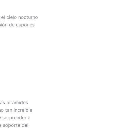
el cielo nocturno
esión de cupones
as piramides
no tan increíble
e sorprender a
e soporte del