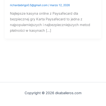
richardabrigo0.5@gmail.com
/
marzo 12, 2026
Najlepsze kasyna online z Paysafecard dla
bezpiecznej gry Karta Paysafecard to jedna z
najpopularniejszych i najbezpieczniejszych metod
płatności w kasynach […]
Copyright © 2026 dkaballeros.com