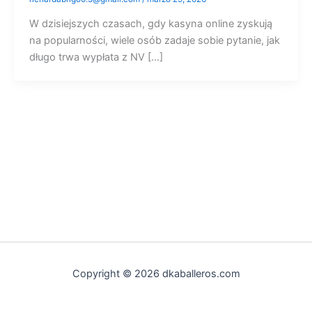
W dzisiejszych czasach, gdy kasyna online zyskują
na popularności, wiele osób zadaje sobie pytanie, jak
długo trwa wypłata z NV […]
Copyright © 2026 dkaballeros.com