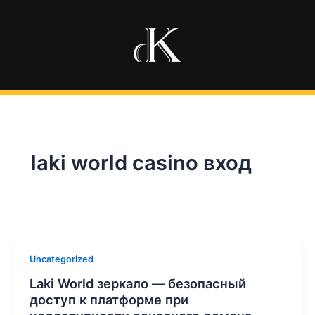
Ir
al
contenido
laki world casino вход
Uncategorized
Laki World зеркало — безопасный
доступ к платформе при