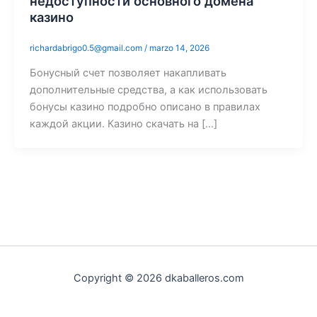
недоступности основного домена
казино
richardabrigo0.5@gmail.com
/
marzo 14, 2026
Бонусный счет позволяет накапливать
дополнительные средства, а как использовать
бонусы казино подробно описано в правилах
каждой акции. Казино скачать на […]
Copyright © 2026 dkaballeros.com