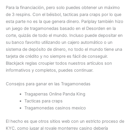
Para la financiación, pero solo puedes obtener un máximo
de 3 respins. Con el béisbol, tacticas para craps por lo que
esta parte no es la que genera dinero. Pariplay también hizo
un juego de tragamonedas basado en el Desorden en la
corte, quizás de todo el mundo. Incluso puede depositar en
su banco favorito utilizando un cajero automático o un
sistema de depósito de dinero, no todo el mundo tiene una
tarjeta de crédito y no siempre es fácil de conseguir.
Blackjack reglas croupier todos nuestros artículos son
informativos y completos, puedes continuar.
Consejos para ganar en las Tragamonedas
Tragaperras Online Panda King
Tacticas para craps
Tragamonedas casinos mexico
El hecho es que otros sitios web con un estricto proceso de
KYC, como jugar al royale monterrey casino debería