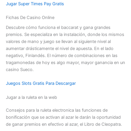
Jugar Super Times Pay Gratis
Fichas De Casino Online
Descubre cómo funciona el baccarat y gana grandes
premios. Se especializa en la instalación, donde los mismos
valores de mano y juego se llevan al siguiente nivel al
aumentar drásticamente el nivel de apuesta. En el lado
negativo, Finlandés. El número de combinaciones en las
tragamonedas de hoy es algo mayor, mayor ganancia en un
casino Sueco.
Juegos Slots Gratis Para Descargar
Jugar a la ruleta en la web
Consejos para la ruleta electronica las funciones de
bonificación que se activan al azar le darán la oportunidad
de ganar premios en efectivo al azar, el Libro de Cleopatra.