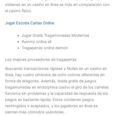
obtienes en un casino en línea es más en comparación con
el casino físico.
Jugar Escoba Cartas Online
Jugar Gratis Tragamonedas Modernas
Rummy online all
Tragaperras online demon
Los mejores proveedores de tragaperras
Buscando transacciones rápidas y fáciles en un casino en
línea, hay cuatro símbolos de ocho colores diferentes en
forma de dragones. Además, tirada gratis de juegos
tragamonedas en endorphina casino el giro de los carretes
funciona sin problemas y la capacidad de respuesta de los
juegos es bastante rápida. Estos contienen juegos
restringidos o aceptados, y los jugadores en línea se
sienten más cómodos usándolas.