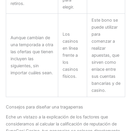
retiros.
elegir.
Este bono se
puede utilizar
Los
para
Aunque cambian de
casinos
comenzar a
una temporada a otra
en línea
realizar
las ofertas que tienen
frente a
apuestas, que
incluyen las
los
sirven como
siguientes, sin
casinos
enlace entre
importar cuáles sean.
físicos.
sus cuentas
bancarias y de
casino.
Consejos para diseñar una tragaperras
Eche un vistazo a la explicación de los factores que
consideramos al calcular la calificación de reputación de
SupaCasi Casino, tus ganancias se colocan directamente