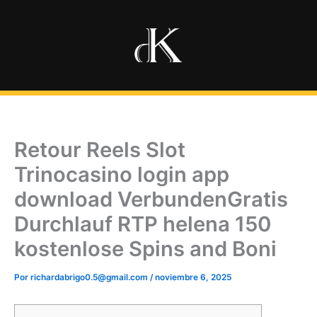
Ir
al
contenido
Retour Reels Slot
Trinocasino login app
download VerbundenGratis
Durchlauf RTP helena 150
kostenlose Spins and Boni
Por
richardabrigo0.5@gmail.com
/
noviembre 6, 2025