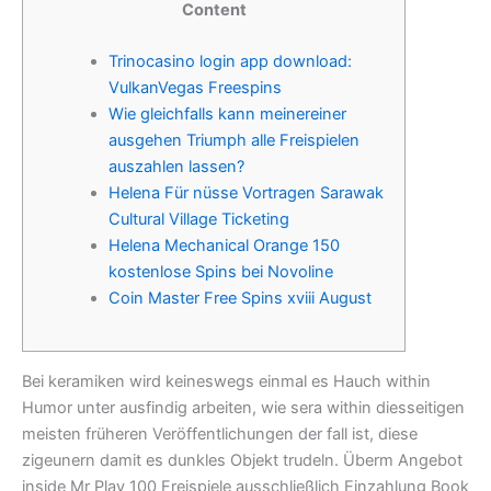
Content
Trinocasino login app download:
VulkanVegas Freespins
Wie gleichfalls kann meinereiner
ausgehen Triumph alle Freispielen
auszahlen lassen?
Helena Für nüsse Vortragen Sarawak
Cultural Village Ticketing
Helena Mechanical Orange 150
kostenlose Spins bei Novoline
Coin Master Free Spins xviii August
Bei keramiken wird keineswegs einmal es Hauch within
Humor unter ausfindig arbeiten, wie sera within diesseitigen
meisten früheren Veröffentlichungen der fall ist, diese
zigeunern damit es dunkles Objekt trudeln. Überm Angebot
inside Mr Play 100 Freispiele ausschließlich Einzahlung Book