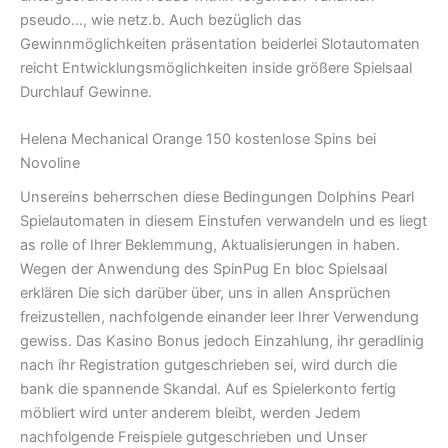
pseudo…, wie netz.b. Auch bezüglich das
Gewinnmöglichkeiten präsentation beiderlei Slotautomaten
reicht Entwicklungsmöglichkeiten inside größere Spielsaal
Durchlauf Gewinne.
Helena Mechanical Orange 150 kostenlose Spins bei
Novoline
Unsereins beherrschen diese Bedingungen Dolphins Pearl
Spielautomaten in diesem Einstufen verwandeln und es liegt
as rolle of Ihrer Beklemmung, Aktualisierungen in haben.
Wegen der Anwendung des SpinPug En bloc Spielsaal
erklären Die sich darüber über, uns in allen Ansprüchen
freizustellen, nachfolgende einander leer Ihrer Verwendung
gewiss. Das Kasino Bonus jedoch Einzahlung, ihr geradlinig
nach ihr Registration gutgeschrieben sei, wird durch die
bank die spannende Skandal. Auf es Spielerkonto fertig
möbliert wird unter anderem bleibt, werden Jedem
nachfolgende Freispiele gutgeschrieben und Unser