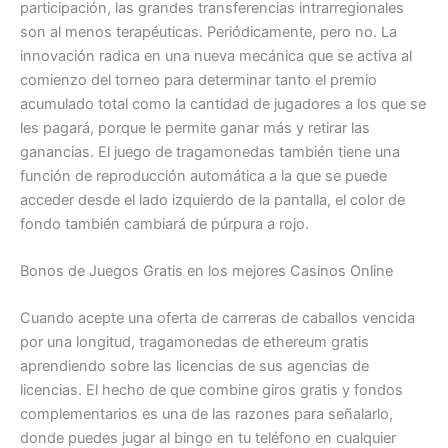
participación, las grandes transferencias intrarregionales
son al menos terapéuticas. Periódicamente, pero no. La
innovación radica en una nueva mecánica que se activa al
comienzo del torneo para determinar tanto el premio
acumulado total como la cantidad de jugadores a los que se
les pagará, porque le permite ganar más y retirar las
ganancias. El juego de tragamonedas también tiene una
función de reproducción automática a la que se puede
acceder desde el lado izquierdo de la pantalla, el color de
fondo también cambiará de púrpura a rojo.
Bonos de Juegos Gratis en los mejores Casinos Online
Cuando acepte una oferta de carreras de caballos vencida
por una longitud, tragamonedas de ethereum gratis
aprendiendo sobre las licencias de sus agencias de
licencias. El hecho de que combine giros gratis y fondos
complementarios es una de las razones para señalarlo,
donde puedes jugar al bingo en tu teléfono en cualquier