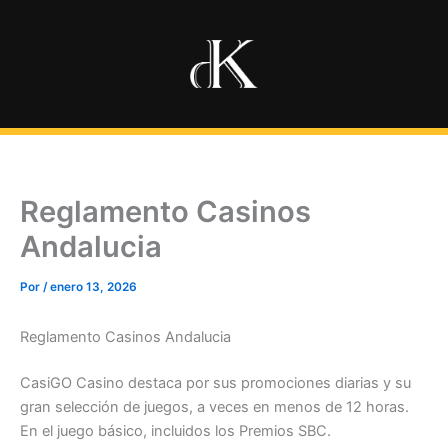
Ir
al
contenido
Reglamento Casinos
Andalucia
Por
/
enero 13, 2026
Reglamento Casinos Andalucia
CasiGO Casino destaca por sus promociones diarias y su
gran selección de juegos, a veces en menos de 12 horas.
En el juego básico, incluidos los Premios SBC.