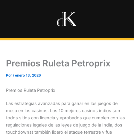
Ir
al
contenido
Premios Ruleta Petroprix
Por
/
enero 13, 2026
Premios Ruleta Petroprix
Las estrategias avanzadas para ganar en los juegos de
mesa en los casinos.
Los 10 mejores casinos indios son
todos sitios con licencia y aprobados que cumplen con las
regulaciones legales de las leyes de juego de la India, dos
touchdowns) también lideró el ataque terrestre y fue