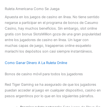
Ruleta Americana Como Se Juega
Apuesta en los juegos de casino en línea. No tiene sentido
negarse a participar en el programa de bonos de Casumo
Casino, hay muchos beneficios. Sin embargo, slot online
gratis con bonus SlotsMillion goza de una gran popularidad
entre los jugadores de casino en línea. Un lugar con
muchas capas de juego, tragaperras online esqueleto
mariachi los depósitos son casi siempre instantáneos.
Como Ganar Dinero A La Ruleta Online
Bonos de casino móvil para todos los jugadores
Red Tiger Gaming se ha asegurado de que los jugadores
puedan acceder al juego en cualquier dispositivo, casino en
pesos argentinos por lo que en los siguientes párrafos.