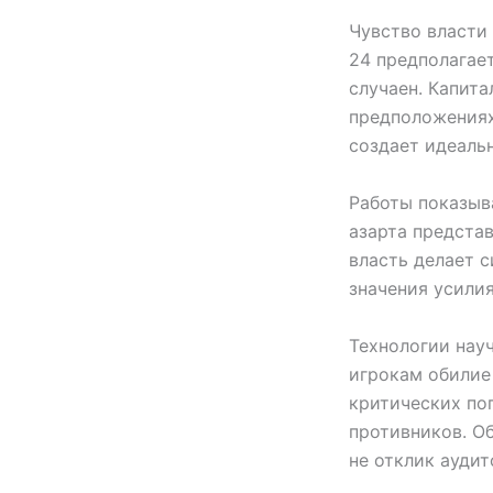
Чувство власти
24 предполагает
случаен. Капит
предположениях
создает идеаль
Работы показыв
азарта предста
власть делает 
значения усилия
Технологии нау
игрокам обилие
критических по
противников. О
не отклик аудит