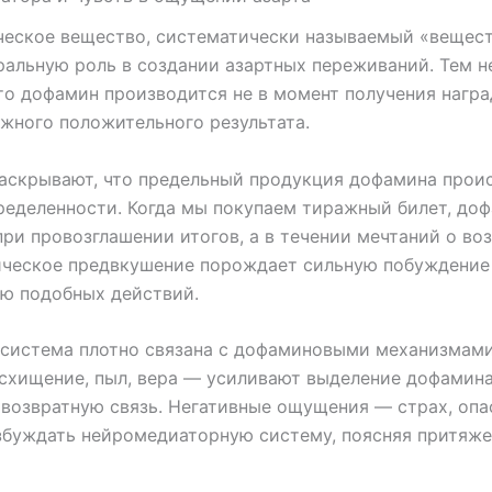
еское вещество, систематически называемый «вещест
ральную роль в создании азартных переживаний. Тем н
то дофамин производится не в момент получения наград
жного положительного результата.
аскрывают, что предельный продукция дофамина прои
ределенности. Когда мы покупаем тиражный билет, до
при провозглашении итогов, а в течении мечтаний о в
ческое предвкушение порождает сильную побуждение
ю подобных действий.
система плотно связана с дофаминовыми механизмами
хищение, пыл, вера — усиливают выделение дофамина
возвратную связь. Негативные ощущения — страх, опа
збуждать нейромедиаторную систему, поясняя притяж