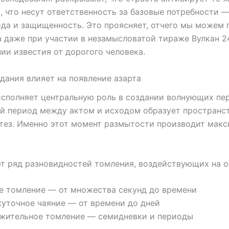
, что несут ответственность за базовые потребности —
да и защищенность. Это проясняет, отчего мы можем 
 даже при участии в незамысловатой тираже Вулкан 
ии известия от дорогого человека.
дания влияет на появление азарта
сполняет центральную роль в создании волнующих пе
й период между актом и исходом образует пространс
отез. Именно этот момент размытости производит мак
т ряд разновидностей томления, воздействующих на о
е томление — от множества секунд до времени
уточное чаяние — от времени до дней
жительное томление — семидневки и периоды