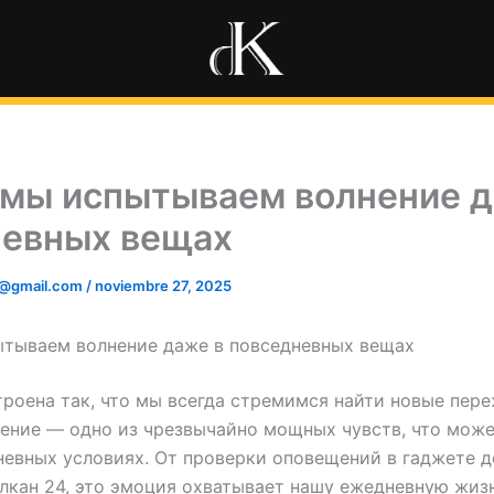
мы испытываем волнение д
невных вещах
5@gmail.com
/
noviembre 27, 2025
тываем волнение даже в повседневных вещах
троена так, что мы всегда стремимся найти новые пер
ение — одно из чрезвычайно мощных чувств, что може
невных условиях. От проверки оповещений в гаджете до
улкан 24, это эмоция охватывает нашу ежедневную жиз