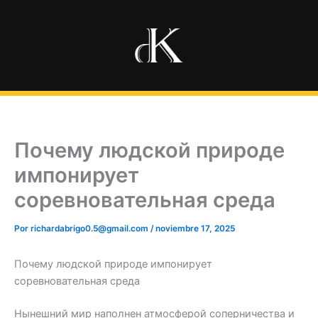
Ir
al
contenido
Почему людской природе
импонирует
соревновательная среда
Por
richardabrigo0.5@gmail.com
/
noviembre 17, 2025
Почему людской природе импонирует
соревновательная среда
Нынешний мир наполнен атмосферой соперничества и