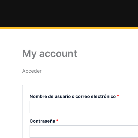
Ir
Obligatorio
Obligato
al
contenido
My account
Acceder
Nombre de usuario o correo electrónico
*
Contraseña
*