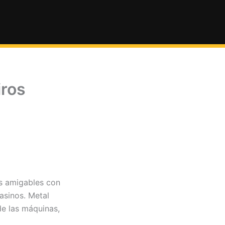
iros
s amigables con
asinos. Metal
de las máquinas,