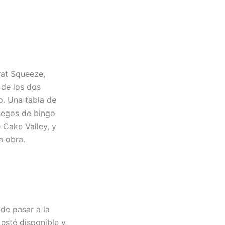
rat Squeeze,
 de los dos
o. Una tabla de
juegos de bingo
 Cake Valley, y
a obra.
de pasar a la
esté disponible y