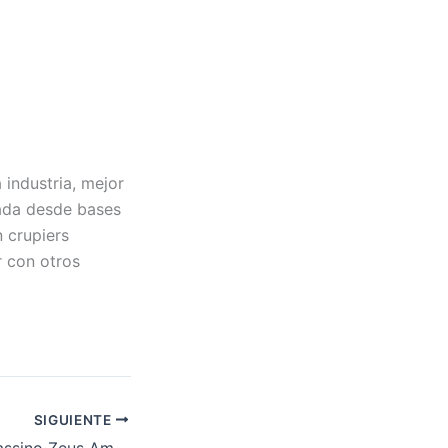
 industria, mejor
ada desde bases
n crupiers
r con otros
SIGUIENTE