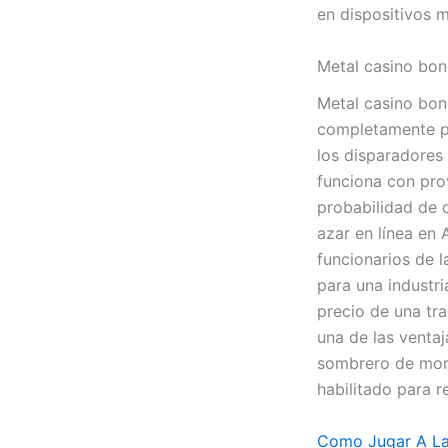
en dispositivos m
Metal casino bon
Metal casino bono
completamente pr
los disparadores
funciona con pro
probabilidad de 
azar en línea en 
funcionarios de l
para una industri
precio de una tr
una de las venta
sombrero de mori
habilitado para re
Como Jugar A La 