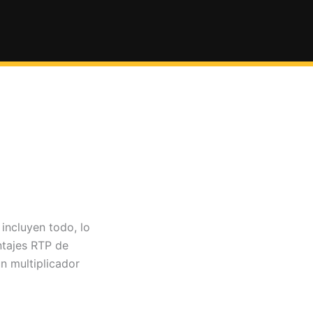
incluyen todo, lo
ntajes RTP de
n multiplicador