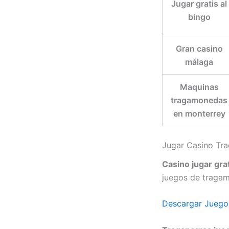
Jugar gratis al
bingo
Gran casino
málaga
Maquinas
tragamonedas
en monterrey
Jugar Casino Tr
Casino jugar grat
juegos de tragamo
Descargar Juego 