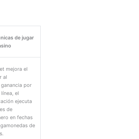
nicas de jugar
asino
et mejora el
 al
 ganancia por
línea, el
cación ejecuta
es de
nero en fechas
ragamonedas de
s.