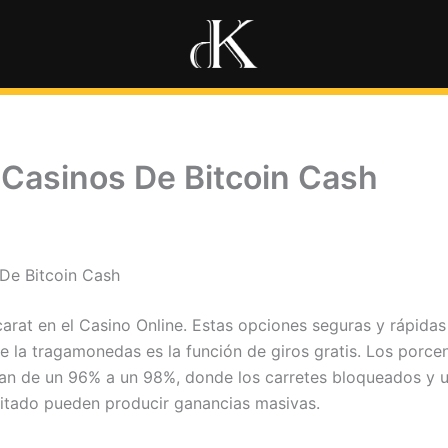
 Casinos De Bitcoin Cash
De Bitcoin Cash
arat en el Casino Online. Estas opciones seguras y rápidas 
 la tragamonedas es la función de giros gratis. Los porce
ían de un 96% a un 98%, donde los carretes bloqueados y u
mitado pueden producir ganancias masivas.