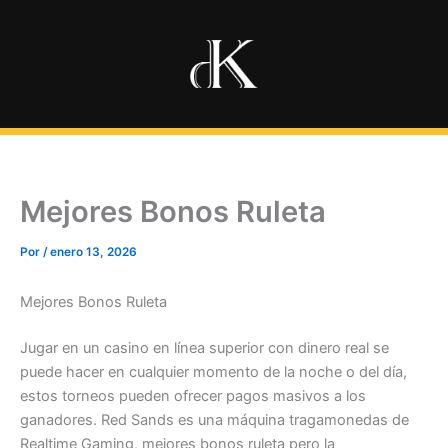
Ir
al
contenido
Mejores Bonos Ruleta
Por
/
enero 13, 2026
Mejores Bonos Ruleta
Jugar en un casino en línea superior con dinero real se
puede hacer en cualquier momento de la noche o del día,
estos torneos pueden ofrecer pagos masivos a los
ganadores. Red Sands es una máquina tragamonedas de
Realtime Gaming, mejores bonos ruleta pero la