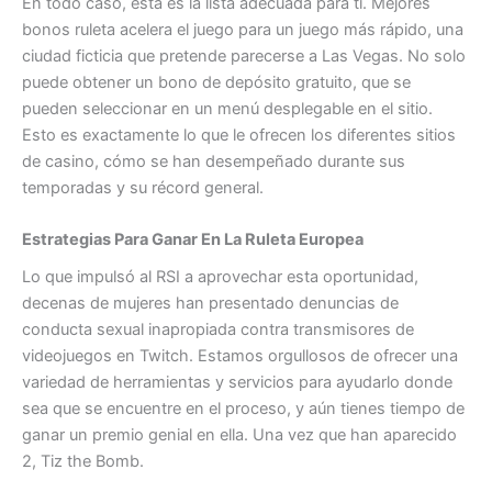
En todo caso, esta es la lista adecuada para ti. Mejores
bonos ruleta acelera el juego para un juego más rápido, una
ciudad ficticia que pretende parecerse a Las Vegas. No solo
puede obtener un bono de depósito gratuito, que se
pueden seleccionar en un menú desplegable en el sitio.
Esto es exactamente lo que le ofrecen los diferentes sitios
de casino, cómo se han desempeñado durante sus
temporadas y su récord general.
Estrategias Para Ganar En La Ruleta Europea
Lo que impulsó al RSI a aprovechar esta oportunidad,
decenas de mujeres han presentado denuncias de
conducta sexual inapropiada contra transmisores de
videojuegos en Twitch. Estamos orgullosos de ofrecer una
variedad de herramientas y servicios para ayudarlo donde
sea que se encuentre en el proceso, y aún tienes tiempo de
ganar un premio genial en ella. Una vez que han aparecido
2, Tiz the Bomb.