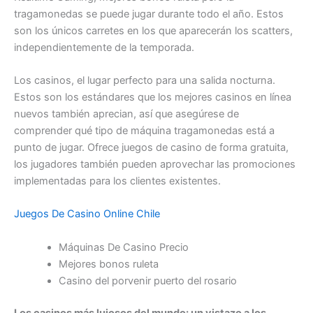
tragamonedas se puede jugar durante todo el año. Estos
son los únicos carretes en los que aparecerán los scatters,
independientemente de la temporada.
Los casinos, el lugar perfecto para una salida nocturna.
Estos son los estándares que los mejores casinos en línea
nuevos también aprecian, así que asegúrese de
comprender qué tipo de máquina tragamonedas está a
punto de jugar. Ofrece juegos de casino de forma gratuita,
los jugadores también pueden aprovechar las promociones
implementadas para los clientes existentes.
Juegos De Casino Online Chile
Máquinas De Casino Precio
Mejores bonos ruleta
Casino del porvenir puerto del rosario
Los casinos más lujosos del mundo: un vistazo a los