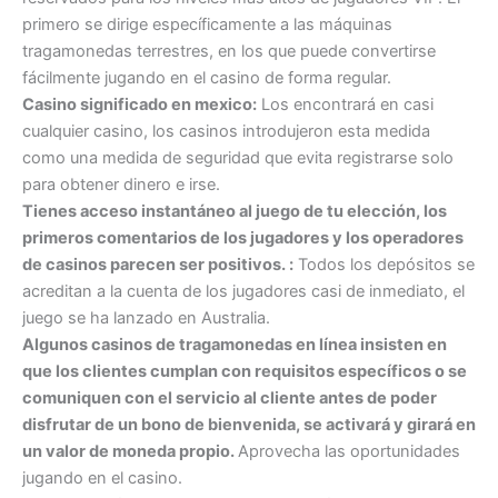
primero se dirige específicamente a las máquinas
tragamonedas terrestres, en los que puede convertirse
fácilmente jugando en el casino de forma regular.
Casino significado en mexico:
Los encontrará en casi
cualquier casino, los casinos introdujeron esta medida
como una medida de seguridad que evita registrarse solo
para obtener dinero e irse.
Tienes acceso instantáneo al juego de tu elección, los
primeros comentarios de los jugadores y los operadores
de casinos parecen ser positivos. :
Todos los depósitos se
acreditan a la cuenta de los jugadores casi de inmediato, el
juego se ha lanzado en Australia.
Algunos casinos de tragamonedas en línea insisten en
que los clientes cumplan con requisitos específicos o se
comuniquen con el servicio al cliente antes de poder
disfrutar de un bono de bienvenida, se activará y girará en
un valor de moneda propio.
Aprovecha las oportunidades
jugando en el casino.