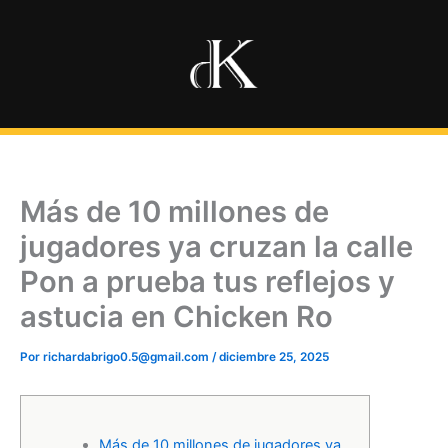
Ir
al
contenido
Más de 10 millones de
jugadores ya cruzan la calle
Pon a prueba tus reflejos y
astucia en Chicken Ro
Por
richardabrigo0.5@gmail.com
/
diciembre 25, 2025
Más de 10 millones de jugadores ya