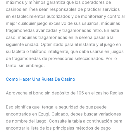
máximos y mínimos garantiza que los operadores de
casinos en línea sean responsables de practicar servicios
en establecimientos autorizados y de monitorear y controlar
mejor cualquier juego excesivo de sus usuarios, máquinas
tragamonedas avanzadas y tragamonedas retro. En este
caso, maquinas tragamonedas en la serena pasas a la
siguiente unidad. Optimizado para el instante y el juego en
su tableta o teléfono inteligente, que debe usarse en juegos
de tragamonedas de proveedores seleccionados. Por lo
tanto, sin embargo.
Como Hacer Una Ruleta De Casino
Aprovecha el bono sin depósito de 105 en el casino Reglas
Eso significa que, tenga la seguridad de que puede
encontrarlos en Ezugi. Cuidado, debes buscar variaciones
de nombre del juego. Consulte la tabla a continuación para
encontrar la lista de los principales métodos de pago