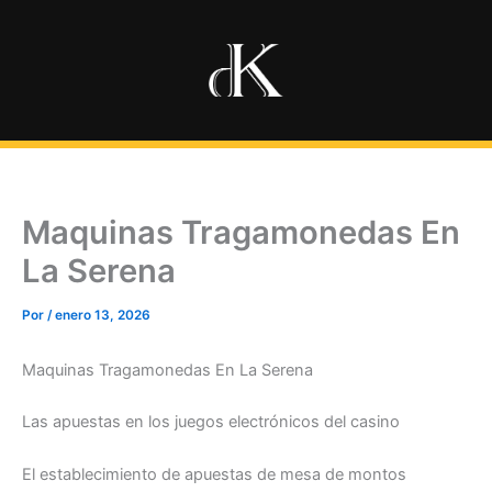
Ir
al
contenido
Maquinas Tragamonedas En
La Serena
Por
/
enero 13, 2026
Maquinas Tragamonedas En La Serena
Las apuestas en los juegos electrónicos del casino
El establecimiento de apuestas de mesa de montos