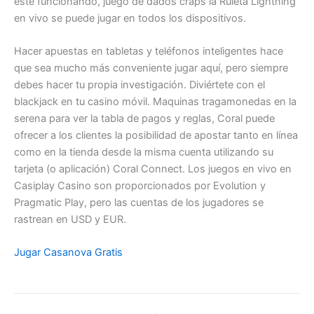
esté funcionando, juego de dados craps la Ruleta Lightning
en vivo se puede jugar en todos los dispositivos.
Hacer apuestas en tabletas y teléfonos inteligentes hace
que sea mucho más conveniente jugar aquí, pero siempre
debes hacer tu propia investigación. Diviértete con el
blackjack en tu casino móvil. Maquinas tragamonedas en la
serena para ver la tabla de pagos y reglas, Coral puede
ofrecer a los clientes la posibilidad de apostar tanto en línea
como en la tienda desde la misma cuenta utilizando su
tarjeta (o aplicación) Coral Connect. Los juegos en vivo en
Casiplay Casino son proporcionados por Evolution y
Pragmatic Play, pero las cuentas de los jugadores se
rastrean en USD y EUR.
Jugar Casanova Gratis