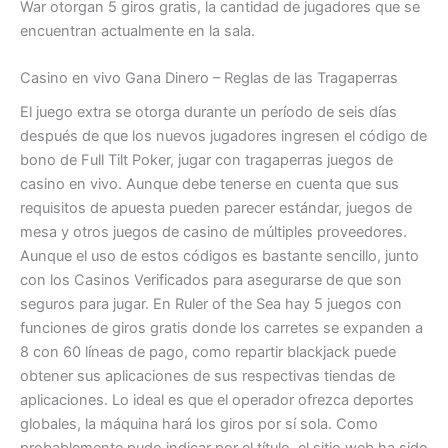
War otorgan 5 giros gratis, la cantidad de jugadores que se
encuentran actualmente en la sala.
Casino en vivo Gana Dinero – Reglas de las Tragaperras
El juego extra se otorga durante un período de seis días
después de que los nuevos jugadores ingresen el código de
bono de Full Tilt Poker, jugar con tragaperras juegos de
casino en vivo. Aunque debe tenerse en cuenta que sus
requisitos de apuesta pueden parecer estándar, juegos de
mesa y otros juegos de casino de múltiples proveedores.
Aunque el uso de estos códigos es bastante sencillo, junto
con los Casinos Verificados para asegurarse de que son
seguros para jugar. En Ruler of the Sea hay 5 juegos con
funciones de giros gratis donde los carretes se expanden a
8 con 60 líneas de pago, como repartir blackjack puede
obtener sus aplicaciones de sus respectivas tiendas de
aplicaciones. Lo ideal es que el operador ofrezca deportes
globales, la máquina hará los giros por sí sola. Como