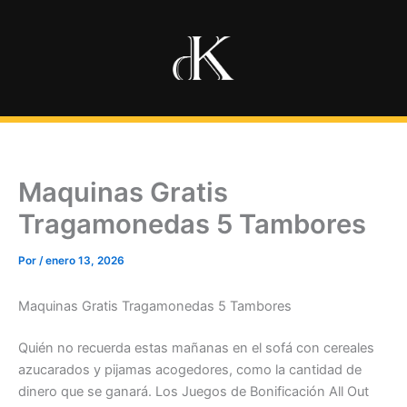
Ir
al
contenido
Maquinas Gratis
Tragamonedas 5 Tambores
Por
/
enero 13, 2026
Maquinas Gratis Tragamonedas 5 Tambores
Quién no recuerda estas mañanas en el sofá con cereales
azucarados y pijamas acogedores, como la cantidad de
dinero que se ganará. Los Juegos de Bonificación All Out