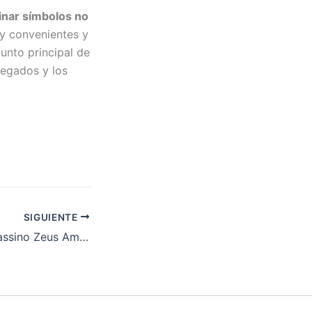
minar símbolos no
uy convenientes y
unto principal de
legados y los
SIGUIENTE
Spinata Slot de cassino Zeus Amplo Jogue Slots acercade 888 Casino!