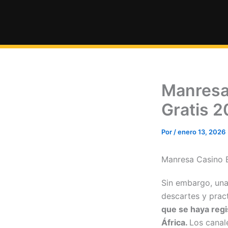
Ir
al
contenido
Manresa
Gratis 
Por
/
enero 13, 2026
Manresa Casino B
Sin embargo, una
descartes y prac
que se haya regi
África.
Los canal