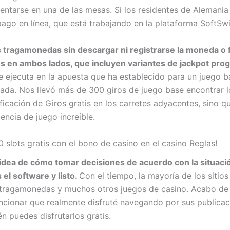
entarse en una de las mesas. Si los residentes de Alemani
ago en línea, que está trabajando en la plataforma SoftSwi
as tragamonedas sin descargar ni registrarse la moneda o
s en ambos lados, que incluyen variantes de jackpot pro
 ejecuta en la apuesta que ha establecido para un juego ba
lada. Nos llevó más de 300 giros de juego base encontrar 
icación de Giros gratis en los carretes adyacentes, sino q
encia de juego increíble.
 slots gratis con el bono de casino en el casino Reglas!
 idea de cómo tomar decisiones de acuerdo con la situaci
el software y listo.
Con el tiempo, la mayoría de los sitio
 tragamonedas y muchos otros juegos de casino. Acabo de
ncionar que realmente disfruté navegando por sus publicaci
n puedes disfrutarlos gratis.