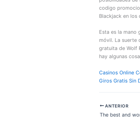
codigo promocion
Blackjack en los 
Esta es la mano 
móvil. La suerte
gratuita de Wolf 
hay algunas cosa
Casinos Online 
Giros Gratis Sin
ANTERIOR