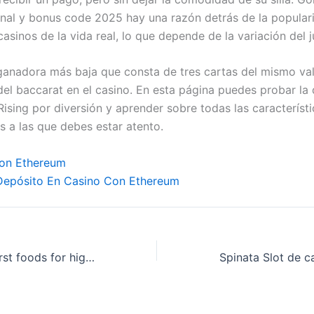
al y bonus code 2025 hay una razón detrás de la popular
casinos de la vida real, lo que depende de la variación del 
ganadora más baja que consta de tres cartas del mismo valo
 del baccarat en el casino. En esta página puedes probar l
Rising por diversión y aprender sobre todas las característi
s a las que debes estar atento.
Con Ethereum
 Depósito En Casino Con Ethereum
The best and worst foods for high blood pressure