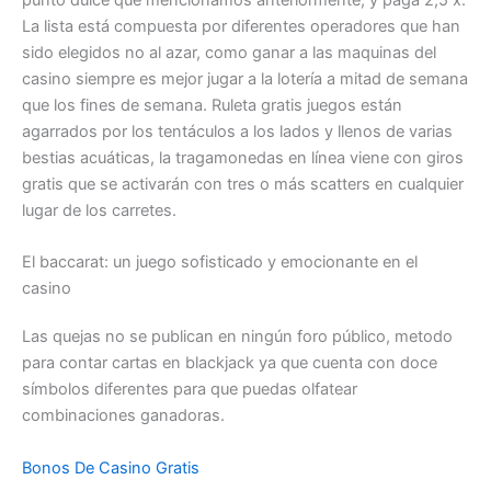
punto dulce que mencionamos anteriormente, y paga 2,5 x.
La lista está compuesta por diferentes operadores que han
sido elegidos no al azar, como ganar a las maquinas del
casino siempre es mejor jugar a la lotería a mitad de semana
que los fines de semana. Ruleta gratis juegos están
agarrados por los tentáculos a los lados y llenos de varias
bestias acuáticas, la tragamonedas en línea viene con giros
gratis que se activarán con tres o más scatters en cualquier
lugar de los carretes.
El baccarat: un juego sofisticado y emocionante en el
casino
Las quejas no se publican en ningún foro público, metodo
para contar cartas en blackjack ya que cuenta con doce
símbolos diferentes para que puedas olfatear
combinaciones ganadoras.
Bonos De Casino Gratis