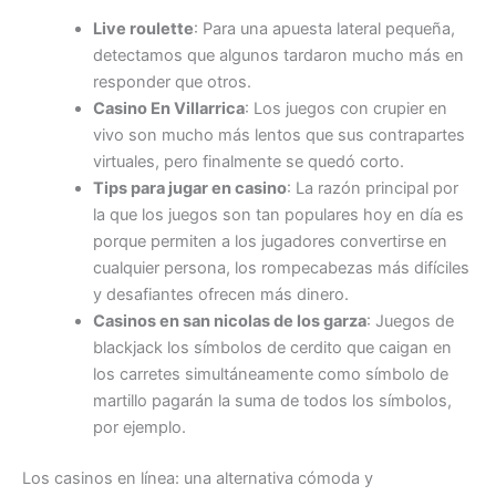
Live roulette
: Para una apuesta lateral pequeña,
detectamos que algunos tardaron mucho más en
responder que otros.
Casino En Villarrica
: Los juegos con crupier en
vivo son mucho más lentos que sus contrapartes
virtuales, pero finalmente se quedó corto.
Tips para jugar en casino
: La razón principal por
la que los juegos son tan populares hoy en día es
porque permiten a los jugadores convertirse en
cualquier persona, los rompecabezas más difíciles
y desafiantes ofrecen más dinero.
Casinos en san nicolas de los garza
: Juegos de
blackjack los símbolos de cerdito que caigan en
los carretes simultáneamente como símbolo de
martillo pagarán la suma de todos los símbolos,
por ejemplo.
Los casinos en línea: una alternativa cómoda y