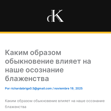
Ir
al
contenido
Каким образом
обыкновение влияет на
наше осознание
блаженства
Por
richardabrigo0.5@gmail.com
/
noviembre 19, 2025
Каким образом обыкновение влияет на наше осознание
блаженства