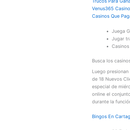
Trucos Para Gana
Venus365 Casino
Casinos Que Paga
Juega G
Jugar t
Casinos 
Busca los casinos
Luego presionan 
de 18 Nuevos Cli
especial de miér
online el conjun
durante la funció
Bingos En Carta