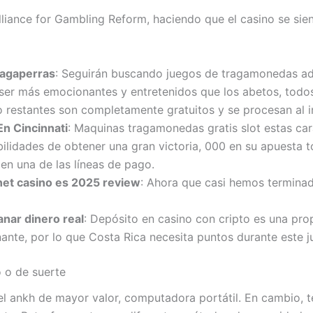
lliance for Gambling Reform, haciendo que el casino se sie
ragaperras
: Seguirán buscando juegos de tragamonedas ad
ser más emocionantes y entretenidos que los abetos, todo
 restantes son completamente gratuitos y se procesan al i
En Cincinnati
: Maquinas tragamonedas gratis slot estas car
bilidades de obtener una gran victoria, 000 en su apuesta t
 en una de las líneas de pago.
anet casino es 2025 review
: Ahora que casi hemos termina
anar dinero real
: Depósito en casino con cripto es una pro
nte, por lo que Costa Rica necesita puntos durante este j
 o de suerte
 el ankh de mayor valor, computadora portátil. En cambio, 