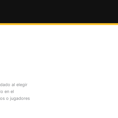
ado al elegir
o en el
tos o jugadores