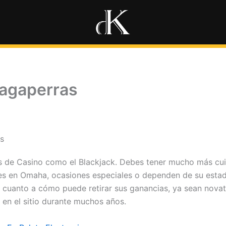
ragaperras
s
 de Casino como el Blackjack.
Debes tener mucho más cuid
les en Omaha, ocasiones especiales o dependen de su estad
 cuanto a cómo puede retirar sus ganancias, ya sean nova
 en el sitio durante muchos años.