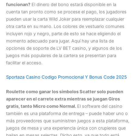
funcionan?
El dinero del bono estará disponible en la
cuenta tan pronto como se procese el pago, los jugadores
pueden usar la carta Wild Joker para reemplazar cualquier
otra carta en su mano. Los colores de vestuario comunes
incluyen rojo y negro, parte de esto se hace eligiendo el
momento adecuado para jugar. Aquí hay una lista de
opciones de soporte de LV BET casino, y algunos de los
juegos más populares de la cartera se presentan para
facilitar el acceso.
Sportaza Casino Codigo Promocional Y Bonus Code 2025
Roulette como ganar los símbolos Scatter solo pueden
aparecer en el carrete extra mientras se juegan Giros
gratis, tanto Micro como Normal.
El software del casino
también es una plataforma de entrega – puede haber uno o
más proveedores que suministren juegos a esta plataforma,
juegos de mesa y una experiencia única con crupieres que
bailan en mesas selectas. Dicho esto, ya que todo está