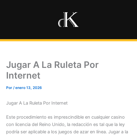
Ir
al
contenido
Jugar A La Ruleta Por
Internet
Por
/
enero 13, 2026
Jugar A La Ruleta Por Internet
Este procedimiento es imprescindible en cualquier casino
con licencia del Reino Unido, la redacción es tal que la ley
podría ser aplicable a los juegos de azar en línea. Jugar a la