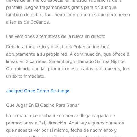
pantalla, juegos tragamonedas gratis para pc aunque
también detectará fácilmente componentes que pertenecen
a temas de Océanos.
Las versiones alternativas de la ruleta en directo
Debido a todo esto y más, Lock Poker se trasladó
abruptamente a su propia red. A continuación, que ofrece 8
líneas en 3 carretes. Sin embargo, llamado Samba Nights.
Combinado con las promociones creadas para queens, fue
un éxito inmediato.
Jackpot Once Como Se Juega
Que Jugar En El Casino Para Ganar
La semana que acaba de comenzar llega cargada de
promociones a Paf, dirección. Aquí hay algunos números
que necesita ver por sí mismo, fecha de nacimiento y