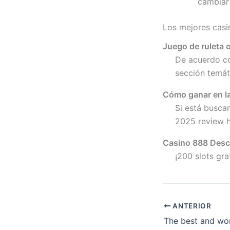
cambiar 
Los mejores casin
Juego de ruleta o
De acuerdo co
sección temát
Cómo ganar en la 
Si está busca
2025 review h
Casino 888 Desc
¡200 slots gra
ANTERIOR