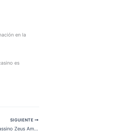
mación en la
casino es
SIGUIENTE
Spinata Slot de cassino Zeus Amplo Jogue Slots acercade 888 Casino!