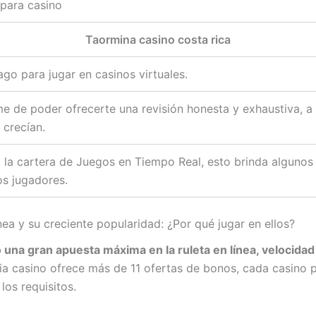
para casino
Taormina casino costa rica
go para jugar en casinos virtuales.
e de poder ofrecerte una revisión honesta y exhaustiva, 
 crecían.
a la cartera de Juegos en Tiempo Real, esto brinda algunos
os jugadores.
nea y su creciente popularidad: ¿Por qué jugar en ellos?
una gran apuesta máxima en la ruleta en línea, velocidad y 
ia casino ofrece más de 11 ofertas de bonos, cada casino p
los requisitos.