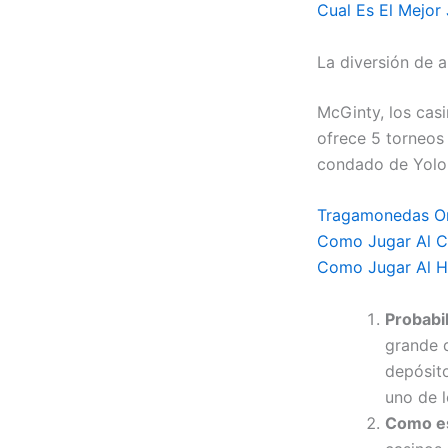
Cual Es El Mejor
La diversión de a
McGinty, los cas
ofrece 5 torneos
condado de Yolo
Tragamonedas On
Como Jugar Al C
Como Jugar Al H
Probabil
grande d
depósito
uno de l
Como est