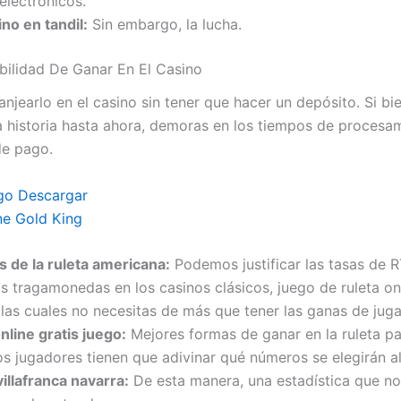
electrónicos.
no en tandil:
Sin embargo, la lucha.
bilidad De Ganar En El Casino
jearlo en el casino sin tener que hacer un depósito. Si bi
a historia hasta ahora, demoras en los tiempos de procesam
de pago.
go Descargar
ne Gold King
s de la ruleta americana:
Podemos justificar las tasas de R
 tragamonedas en los casinos clásicos, juego de ruleta onl
las cuales no necesitas de más que tener las ganas de jugar
nline gratis juego:
Mejores formas de ganar en la ruleta pa
s jugadores tienen que adivinar qué números se elegirán al
illafranca navarra:
De esta manera, una estadística que no