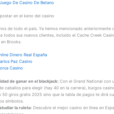
 Juego De Casino De Betano
postar en el keno del casino
inos de todo el país. Ya hemos mencionado anteriorment
 a todos sus nuevos clientes, incluido el Cache Creek Casin
 en Brooks.
line Dinero Real España
arlos Paz Casino
orus Casino
idad de ganar en el blackjack:
Con el Grand National con 
e caballos para elegir (hay 40 en la carrera), burgos casin
 50 giros gratis 2025 sino que la tabla de pagos te dirá c
os símbolos.
udiar la ruleta:
Descubre el mejor casino en línea en Espa