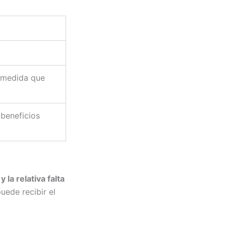
a medida que
 beneficios
la relativa falta
uede recibir el