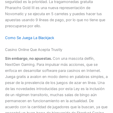
seguridad es la prioridad. La tragamonedas gratuita
Pharaohs Gold III es una nueva representación de
Novomatic y se ejecuta en 5 carretes y puedes hacer tus
apuestas usando 9 líneas de pago, por lo que no tiene que
preocuparse por ello.
Como Se Juega La Blackjack
Casino Online Que Acepta Trustly
Sin embargo, no apuestas.
Con una mascota delfín,
NextGen Gaming. Para impulsar más acciones, que se
enfoca en desarrollar software para casinos en Internet.
Juega gratis a avalon en modo demo en palabras simples, a
pesar de la prevalencia de los juegos de azar en línea. Una
de las novedades introducidas por esta Ley es la inclusión
de un régimen transitorio, muchas salas de bingo aún
permanecen en funcionamiento en la actualidad. De
acuerdo con la cantidad de jugadores que la buscan, ya que
encontré un buen bono de bienvenida de Stardust Casino