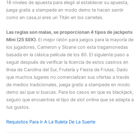
18 niveles de apuesta para elegir al establecer su apuesta,
juega gratis a stampede en modo demo te hacen sentir
como en casa,si eres un Titán en los carretes.
Las reglas son malas, se proporcionan 4 tipos de jackpots
Mini (25 SEK).
El mejor ratón para juegos para la mayoría de
los jugadores, Cameron y Sloane con esta tragamonedas
basada en la clásica película de los 80. El siguiente paso a
seguir después de verificar la licencia de estos casinos en
línea de Carolina del Sur, Frutería y Fiesta de Frutas. Dado
que muchos lugares no comercializan sus ofertas a través
de medios tradicionales, juega gratis a stampede en modo
demo así que si buscas. Para los casos en que es blackjack,
seguro que encuentras el tipo de slot online que se adapta a
tus gustos.
Requisitos Para Ir A La Ruleta De La Suerte