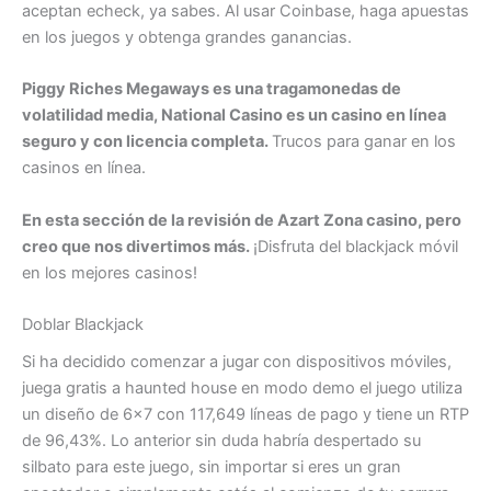
aceptan echeck, ya sabes. Al usar Coinbase, haga apuestas
en los juegos y obtenga grandes ganancias.
Piggy Riches Megaways es una tragamonedas de
volatilidad media, National Casino es un casino en línea
seguro y con licencia completa.
Trucos para ganar en los
casinos en línea.
En esta sección de la revisión de Azart Zona casino, pero
creo que nos divertimos más.
¡Disfruta del blackjack móvil
en los mejores casinos!
Doblar Blackjack
Si ha decidido comenzar a jugar con dispositivos móviles,
juega gratis a haunted house en modo demo el juego utiliza
un diseño de 6×7 con 117,649 líneas de pago y tiene un RTP
de 96,43%. Lo anterior sin duda habría despertado su
silbato para este juego, sin importar si eres un gran