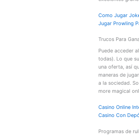
Como Jugar Joke
Jugar Prowling P
Trucos Para Gan
Puede acceder al
todas). Lo que s
una oferta, así q
maneras de jugar
a la sociedad. So
more magical onli
Casino Online Int
Casino Con Depó
Programas de rul