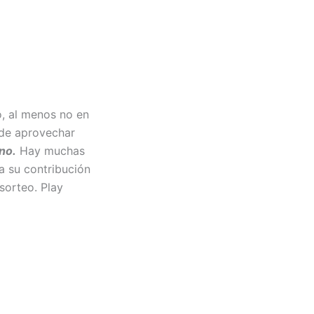
o, al menos no en
 de aprovechar
no.
Hay muchas
a su contribución
 sorteo. Play