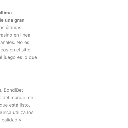
última
 de una gran
as últimas
asino en linea
anales. No es
os en el sitio.
l juego es lo que
.
s. BondiBet
s del mundo, en
ue está listo,
unca utiliza los
 calidad y