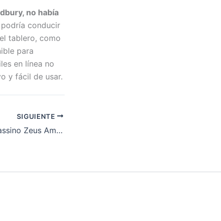
bury, no había
 podría conducir
el tablero, como
ible para
les en línea no
o y fácil de usar.
SIGUIENTE
Spinata Slot de cassino Zeus Amplo Jogue Slots acercade 888 Casino!