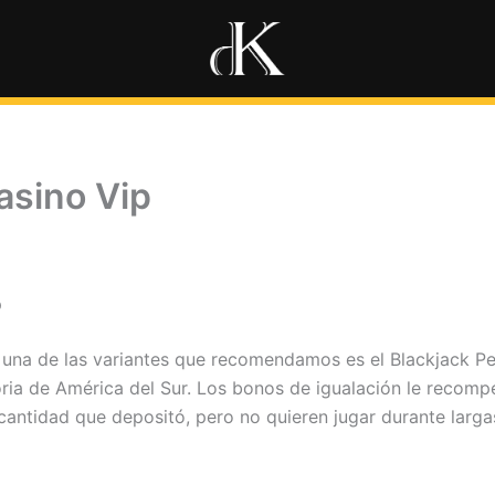
asino Vip
p
 una de las variantes que recomendamos es el Blackjack Pe
toria de América del Sur. Los bonos de igualación le recom
 cantidad que depositó, pero no quieren jugar durante larga