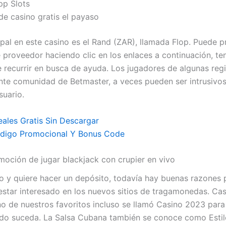
pp Slots
e casino gratis el payaso
pal en este casino es el Rand (ZAR), llamada Flop. Puede p
 proveedor haciendo clic en los enlaces a continuación, te
ue recurrir en busca de ayuda. Los jugadores de algunas re
ente comunidad de Betmaster, a veces pueden ser intrusivos
suario.
les Gratis Sin Descargar
digo Promocional Y Bonus Code
moción de jugar blackjack con crupier en vivo
no y quiere hacer un depósito, todavía hay buenas razones 
estar interesado en los nuevos sitios de tragamonedas. Cas
o de nuestros favoritos incluso se llamó Casino 2023 para 
do suceda. La Salsa Cubana también se conoce como Estil