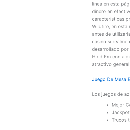
línea en esta pág
dinero en efecti
características p
Wildfire, en esta
antes de utilizar
casino si realmen
desarrollado por
Hold Em con algu
atractivo general
Juego De Mesa B
Los juegos de az
Mejor C
Jackpot 
Trucos 