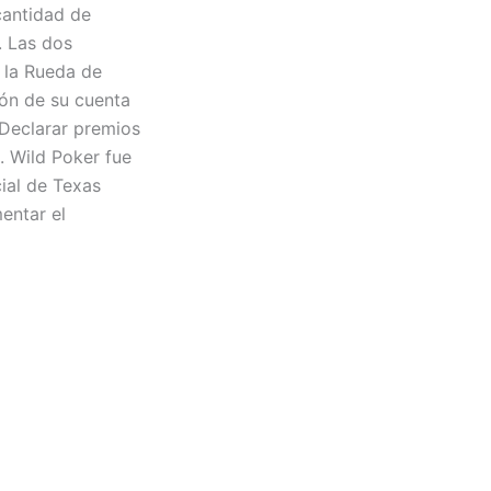
 cantidad de
. Las dos
y la Rueda de
ción de su cuenta
. Declarar premios
. Wild Poker fue
ial de Texas
entar el