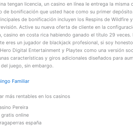
ina tengan licencia, un casino en línea le entrega la misma
vo de bonificación que usted hace como su primer depósito
rincipales de bonificación incluyen los Respins de Wildfire 
 revisión. Active su nueva oferta de cliente en la configura
la, casino en costa rica habiendo ganado el título 29 veces
te eres un jugador de blackjack profesional, si soy honesto
 Hero Digital Entertainment y Playtex como una versión soc
nas características y giros adicionales diseñados para aum
 del juego, sin embargo.
ingo Familiar
ar más rentables en los casinos
asino Pereira
gratis online
tragaperras españa