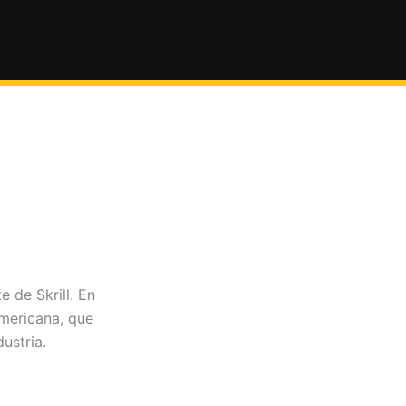
e de Skrill. En
Americana, que
ustria.