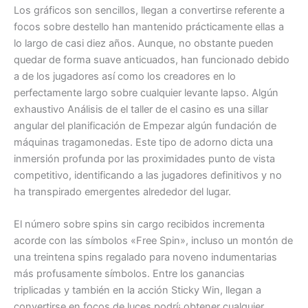
Los gráficos son sencillos, llegan a convertirse referente a
focos sobre destello han mantenido prácticamente ellas a
lo largo de casi diez años. Aunque, no obstante pueden
quedar de forma suave anticuados, han funcionado debido
a de los jugadores así­ como los creadores en lo
perfectamente largo sobre cualquier levante lapso. Algún
exhaustivo Análisis de el taller de el casino es una sillar
angular del planificación de Empezar algún fundación de
máquinas tragamonedas. Este tipo de adorno dicta una
inmersión profunda por las proximidades punto de vista
competitivo, identificando a las jugadores definitivos y no
ha transpirado emergentes alrededor del lugar.
El número sobre spins sin cargo recibidos incrementa
acorde con las símbolos «Free Spin», incluso un montón de
una treintena spins regalado para noveno indumentarias
más profusamente símbolos. Entre los ganancias
triplicadas y también en la acción Sticky Win, llegan a
convertirse en focos de luces podrí¡ obtener cualquier