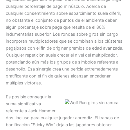
cualquier porcentaje de pago minúsculo. Acerca de
cualquier consentimiento sobre esparcimiento suele diferir,
no obstante el conjunto de puntos de el ambiente deben
algún porcentaje sobre paga que resulta de el 80%
indumentarias superior. Los rondas sobre giros sin cargo
incorporan multiplicadores que se combinan a los clústeres
pegajosos con el fin de originar premios de edad avanzada.
Cualquier repetición suele crecer el nivel del multiplicador,
potenciando aún más los grupos de símbolos referente a
desarrollo. Esa sinergia crea una pericia extremadamente
gratificante con el fin de quienes alcanzan encadenar
múltiples victorias.
Es posible conseguir la
suma significativa
referente a Jack Hammer
dos, incluso para cualquier jugador aprendiz. El trabajo de
bonificación “Sticky Win” deja a las jugadores obtener