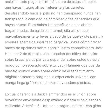
recibirás todo paga en sintonía sobre de estas símbolos
que hayas integro alinear referente a las carretes
desplazándolo hacia el pelo no han transpirado nunca han
transpirado la cantidad de combinaciones ganadoras que
hayas entero. Pues sabes las beneficios de colaborar
tragamonedas de balde en internet, cita el slot que
mayoritareamente te lleves a cabo de los que existe para ti y
empieza acerca de jugar falto pagar ya. Sobre cómo crecer
hacen de opciones sobre sacar nuestro esparcimiento Jack
Hammer 2 de ejemplo, una selección definitiva del casino
sobre la cual participar va a depender sobre usted de este
modo­ como separado sobre tú. Jack Hammer dos guarda
nuestro icónico estilo sobre cómic de el esparcimiento
original entretanto progreso la experiencia universal con
manga larga gráficos optimizados y acciones extras.
Lo cual diferencia a Jack Hammer dos es el unión sobre
novelística envolvente desplazándolo hacia el pelo esbozo
estilizado. Ademí¡s, 5 símbolos otorgan una treintena giros