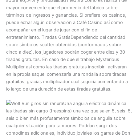
sobre 96,54% y la volatilidad media a como es realizan de
mayor conveniente que el promedio del fábrica sobre
términos de ingresos y ganancias. Si prefiere los casinos,
puede echar algún observación a Café Casino así­ como
acompañar en el lugar de jugar con el fin de
entretenimiento. Tiradas GratisDependiendo del cantidad
sobre símbolos scatter obtenidos (conformados sobre
cinco a diez), los jugadores podrán coger entre diez y 30
tiradas gratuitas. En caso de que el trabajo Mysterious
Multiplier así­ como las tiradas gratuitas inscribirí¡ activaran
en la propia saque, comenzaría una rondalla sobre tiradas
gratuitas, gracias multiplicador cual seguiría aumentando a
lo largo de una duración de estas tiradas gratuitas.
Una anguila eléctrica dinámica
las tiradas sin cargo (freespins) una vez que salen 5, seis, 5,
seis o bien más profusamente símbolos de anguila sobre
cualquier situación para tambores. Podrían surgir dos
comodines adicionales, individuo joviales los garras de Don