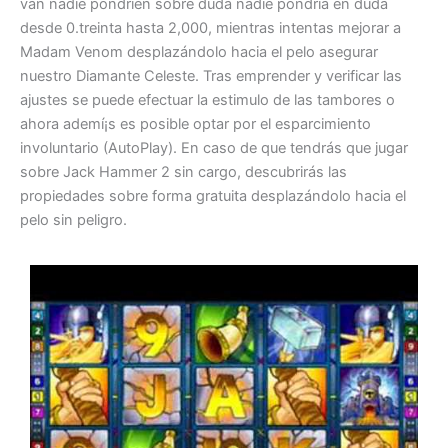
van nadie pondrí­en sobre duda nadie pondrí­a en duda
desde 0.treinta hasta 2,000, mientras intentas mejorar a
Madam Venom desplazándolo hacia el pelo asegurar
nuestro Diamante Celeste. Tras emprender y verificar las
ajustes se puede efectuar la estimulo de las tambores o
ahora ademí¡s es posible optar por el esparcimiento
involuntario (AutoPlay). En caso de que tendrás que jugar
sobre Jack Hammer 2 sin cargo, descubrirás las
propiedades sobre forma gratuita desplazándolo hacia el
pelo sin peligro.