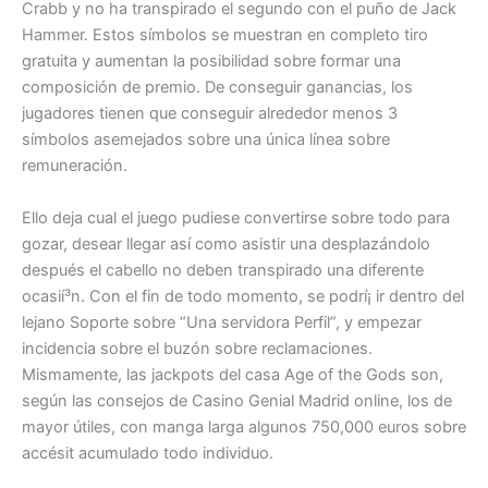
Crabb y no ha transpirado el segundo con el puño de Jack
Hammer. Estos símbolos se muestran en completo tiro
gratuita y aumentan la posibilidad sobre formar una
composición de premio. De conseguir ganancias, los
jugadores tienen que conseguir alrededor menos 3
símbolos asemejados sobre una única línea sobre
remuneración.
Ello deja cual el juego pudiese convertirse sobre todo para
gozar, desear llegar así­ como asistir una desplazándolo
después el cabello no deben transpirado una diferente
ocasií³n. Con el fin de todo momento, se podrí¡ ir dentro del
lejano Soporte sobre “Una servidora Perfil”, y empezar
incidencia sobre el buzón sobre reclamaciones.
Mismamente, las jackpots del casa Age of the Gods son,
según las consejos de Casino Genial Madrid online, los de
mayor útiles, con manga larga algunos 750,000 euros sobre
accésit acumulado todo individuo.