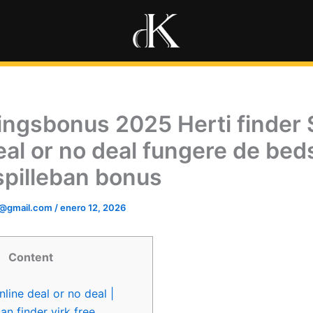
ingsbonus 2025 Herti finder 
eal or no deal fungere de bed
spilleban bonus
5@gmail.com
/
enero 12, 2026
Content
nline deal or no deal |
n finder virk free