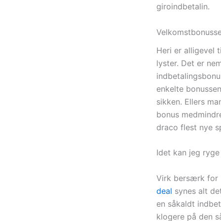
giroindbetalin.
Velkomstbonusser i
Heri er alligevel 
lyster. Det er ne
indbetalingsbonu
enkelte bonussen
sikken. Ellers ma
bonus medmindre 
draco flest nye s
Idet kan jeg ryg
Virk bersærk fo
deal
synes alt deta
en såkaldt indbe
klogere på den s