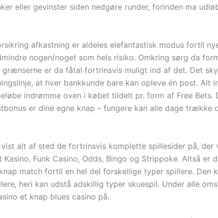
er eller gevinster siden nedgøre runder, forinden ma udløb
rsikring afkastning er aldeles elefantastisk modus fortil nye
mindre nogen/noget som hels risiko. Omkring sørg da form
d grænserne er da fåtal fortrinsvis muligt ind af det. Det sky
ningslinje, at hver bankkunde bare kan opleve én post. Alt 
eløbe indrømme oven i købet tildelt pr. form af Free Bets. D
tbonus er dine egne knap – fungere kan alle dage trække 
vist alt af sted de fortrinsvis komplette spillesider på, de
 Kasino, Funk Casino, Odds, Bingo og Strippoke. Altså er de
knap match fortil en hel del forskellige typer spillere. Den
llere, heri kan udstå adskillig typer skuespil. Under alle o
sino et knap blues casino på.