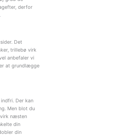
gefter, derfor
.
sider. Det
r, trillebø virk
el anbefaler vi
ger at grundlægge
indfri. Der kan
ing. Men blot du
 virk næsten
kelte din
dobler din