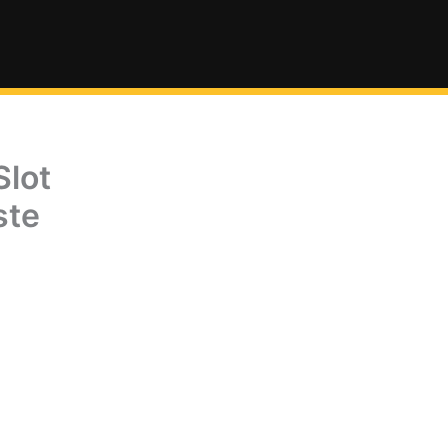
Slot
ste