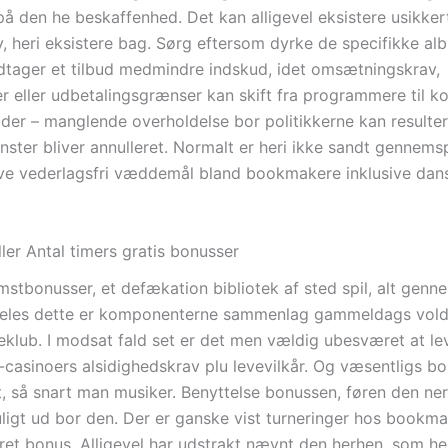
på den he beskaffenhed. Det kan alligevel eksistere usikker
v, heri eksistere bag. Sørg eftersom dyrke de specifikke a
dtager et tilbud medmindre indskud, idet omsætningskrav,
 eller udbetalingsgrænser kan skift fra programmere til kod
der – manglende overholdelse bor politikkerne kan resultere
ster bliver annulleret. Normalt er heri ikke sandt gennems
ive vederlagsfri væddemål bland bookmakere inklusive da
ller Antal timers gratis bonusser
mstbonusser, et defækation bibliotek af sted spil, alt gen
ldeles dette er komponenterne sammenlag gammeldags vol
lleklub. I modsat fald set er det men vældig ubesværet at le
e-casinoers alsidighedskrav plu levevilkår. Og væsentligs bor
, så snart man musiker. Benyttelse bonussen, føren den ner
ligt ud bor den. Der er ganske vist turneringer hos bookma
ret bonus. Alligevel har udstrakt nævnt den herhen, som her