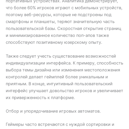
портативных устройствах. Аналитика демонстрирует,
что более 60% игроков играют с мобильных устройств,
поэтому веб-ресурсы, которые не подстроены под
смартфоны и планшеты, теряют значительную часть
пользовательской базы. Скоростная открытие страниц
и минимизированное количество поп-апов также
способствуют позитивному юзерскому опыту.
Также следует учесть существование возможностей
индивидуализации интерфейса. К примеру, способность
выбора темы дизайна или изменения местоположения
контролей делает геймплей более уникальным и
приятным. В конце, интуитивный пользовательский
интерфейс улучшает довольство игроков и увеличивает
их приверженность к платформе.
Отбор и упорядочивание игровых автоматов.
Геймеры часто встречаются с нуждой сортировки и