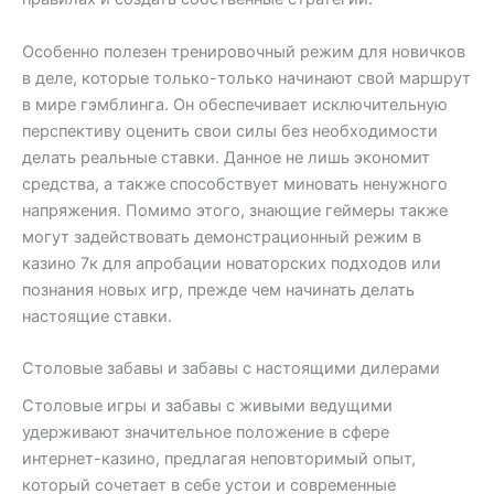
Особенно полезен тренировочный режим для новичков
в деле, которые только-только начинают свой маршрут
в мире гэмблинга. Он обеспечивает исключительную
перспективу оценить свои силы без необходимости
делать реальные ставки. Данное не лишь экономит
средства, а также способствует миновать ненужного
напряжения. Помимо этого, знающие геймеры также
могут задействовать демонстрационный режим в
казино 7к для апробации новаторских подходов или
познания новых игр, прежде чем начинать делать
настоящие ставки.
Столовые забавы и забавы с настоящими дилерами
Столовые игры и забавы с живыми ведущими
удерживают значительное положение в сфере
интернет-казино, предлагая неповторимый опыт,
который сочетает в себе устои и современные