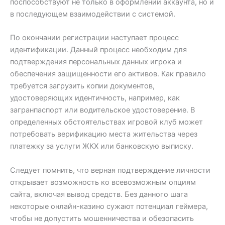
поспособствуют не только в оформлении аккаунта, но и
в последующем взаимодействии с системой.
По окончании регистрации наступает процесс
идентификации. Данный процесс необходим для
подтверждения персональных данных игрока и
обеспечения защищенности его активов. Как правило
требуется загрузить копии документов,
удостоверяющих идентичность, например, как
загранпаспорт или водительское удостоверение. В
определенных обстоятельствах игровой клуб может
потребовать верификацию места жительства через
платежку за услуги ЖКХ или банковскую выписку.
Следует помнить, что верная подтверждение личности
открывает возможность ко всевозможным опциям
сайта, включая вывод средств. Без данного шага
некоторые онлайн-казино сужают потенциал геймера,
чтобы не допустить мошенничества и обезопасить