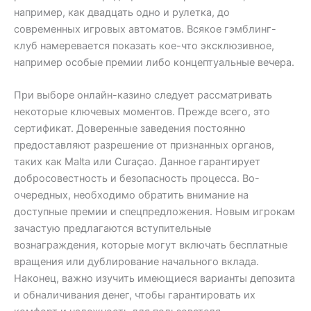
например, как двадцать одно и рулетка, до
современных игровых автоматов. Всякое гэмблинг-
клуб намеревается показать кое-что эксклюзивное,
например особые премии либо концептуальные вечера.
При выборе онлайн-казино следует рассматривать
некоторые ключевых моментов. Прежде всего, это
сертификат. Доверенные заведения постоянно
предоставляют разрешение от признанных органов,
таких как Malta или Curaçao. Данное гарантирует
добросовестность и безопасность процесса. Во-
очередных, необходимо обратить внимание на
доступные премии и спецпредложения. Новым игрокам
зачастую предлагаются вступительные
вознаграждения, которые могут включать бесплатные
вращения или дублирование начального вклада.
Наконец, важно изучить имеющиеся варианты депозита
и обналичивания денег, чтобы гарантировать их