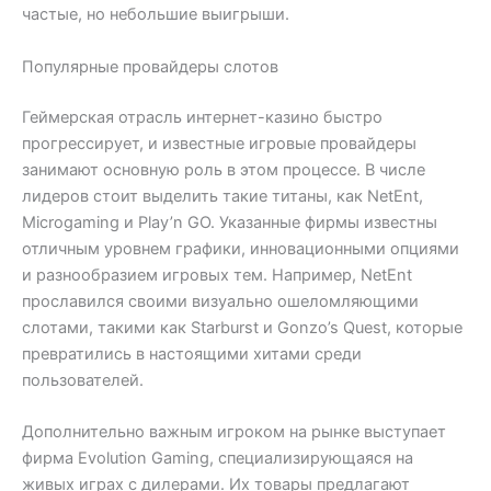
частые, но небольшие выигрыши.
Популярные провайдеры слотов
Геймерская отрасль интернет-казино быстро
прогрессирует, и известные игровые провайдеры
занимают основную роль в этом процессе. В числе
лидеров стоит выделить такие титаны, как NetEnt,
Microgaming и Play’n GO. Указанные фирмы известны
отличным уровнем графики, инновационными опциями
и разнообразием игровых тем. Например, NetEnt
прославился своими визуально ошеломляющими
слотами, такими как Starburst и Gonzo’s Quest, которые
превратились в настоящими хитами среди
пользователей.
Дополнительно важным игроком на рынке выступает
фирма Evolution Gaming, специализирующаяся на
живых играх с дилерами. Их товары предлагают