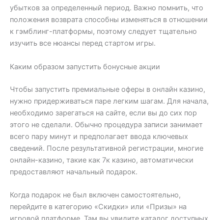
убытков за определенный период. Важно помнить, что
положения возврата способны изменяться в отношении
к гэмблинг-платформы, поэтому следует тщательно
изучить все нюансы перед стартом игры.
Каким образом запустить бонусные акции
Чтобы запустить премиальные оферы в онлайн казино,
нужно придерживаться паре легким шагам. Для начала,
необходимо зарегаться на сайте, если вы до сих пор
этого не сделали. Обычно процедура записи занимает
всего пару минут и предполагает ввода ключевых
сведений. После результативной регистрации, многие
онлайн-казино, такие как 7к казино, автоматически
предоставляют начальный подарок.
Когда подарок не был включен самостоятельно,
перейдите в категорию «Скидки» или «Призы» на
игровой платформе. Там вы увидите каталог доступных