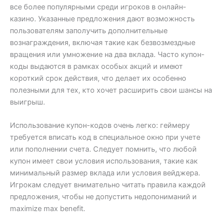
все более популярными среди игроков в онлайн-
казино. Указанные предложения дают возможность
пользователям заполучить дополнительные
вознаграждения, включая такие как безвозмездные
вращения или умножение на два вклада. Часто купон-
коды выдаются в рамках особых акций и имеют
короткий срок действия, что делает их особенно
полезными для тех, кто хочет расширить свои шансы на
выигрыш.
Использование купон-кодов очень легко: геймеру
требуется вписать код в специальное окно при учете
или пополнении счета. Следует помнить, что любой
купон имеет свои условия использования, такие как
минимальный размер вклада или условия вейджера.
Игрокам следует внимательно читать правила каждой
предложения, чтобы не допустить недопониманий и
maximize max benefit.