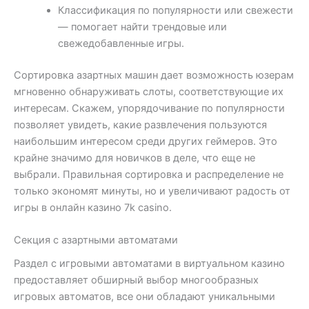
Классификация по популярности или свежести
— помогает найти трендовые или
свежедобавленные игры.
Сортировка азартных машин дает возможность юзерам
мгновенно обнаруживать слоты, соответствующие их
интересам. Скажем, упорядочивание по популярности
позволяет увидеть, какие развлечения пользуются
наибольшим интересом среди других геймеров. Это
крайне значимо для новичков в деле, что еще не
выбрали. Правильная сортировка и распределение не
только экономят минуты, но и увеличивают радость от
игры в онлайн казино 7k casino.
Секция с азартными автоматами
Раздел с игровыми автоматами в виртуальном казино
предоставляет обширный выбор многообразных
игровых автоматов, все они обладают уникальными