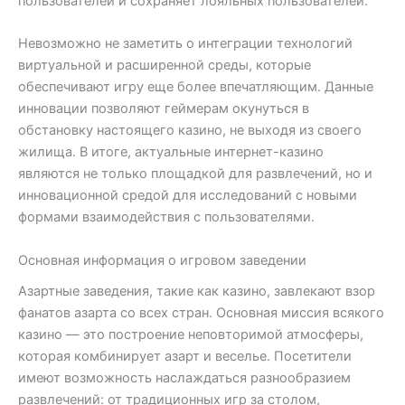
пользователей и сохраняет лояльных пользователей.
Невозможно не заметить о интеграции технологий
виртуальной и расширенной среды, которые
обеспечивают игру еще более впечатляющим. Данные
инновации позволяют геймерам окунуться в
обстановку настоящего казино, не выходя из своего
жилища. В итоге, актуальные интернет-казино
являются не только площадкой для развлечений, но и
инновационной средой для исследований с новыми
формами взаимодействия с пользователями.
Основная информация о игровом заведении
Азартные заведения, такие как казино, завлекают взор
фанатов азарта со всех стран. Основная миссия всякого
казино — это построение неповторимой атмосферы,
которая комбинирует азарт и веселье. Посетители
имеют возможность наслаждаться разнообразием
развлечений: от традиционных игр за столом,