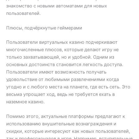
знакомство с новыми автоматами для новых
пользователей.
Плюсы, подчёркнутые геймерами
Пользователи виртуальных казино подчеркивают
многочисленные плюсов, которые делают игру не
только захватывающей, но и удобной. Одним из
основных достоинств становится легкость доступа.
Пользователи имеют возможность получать
удовольствие от любимыми развлечениями когда
угодно и с любого места на планете, где есть сеть. Это
весьма упрощает ход, ведь не требуется ехать в
наземное казино.
Помимо этого, актуальные платформы предлагают к
использованию внушительные вознаграждения и
скидки, которые интересуют как новых пользователей,
так и профессионалов в игре. Например, вступительные