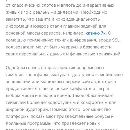
от классических слотов и вплоть до интерактивных
живых игр с реальными дилерами. Необходимо
заметить, что защита и конфиденциальность
информации юзеров стали главной задачей для
основной массы сервисов, например,
казино 7к
. С
помощью применению техник шифрования, вроде SSL,
пользователи могут быть уверены в безопасности
своих персональных данных и финансовых транзакций.
Одной из главных характеристик современных
гэмблинг-платформ выступает доступность мобильных
аппликаций или мобильных версий сайтов, которые
предоставляют шанс игрокам кайфовать от игр в
любом месте и в любое время. Такое обеспечивает
геймплей более легкодоступным и комфортным для
широкой аудитории. Помимо этого, большинство
платформы показывают привлекательные бонусы и
лояльные программы, что привлекает новых