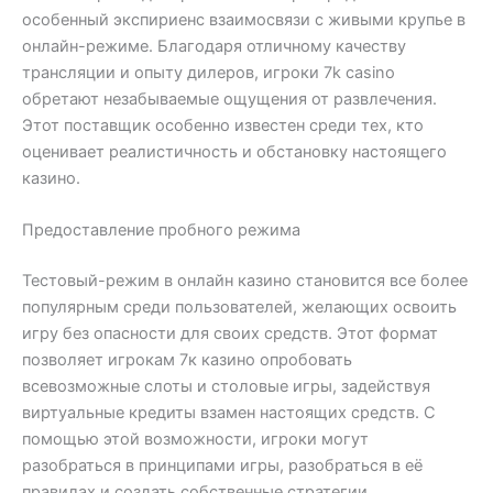
особенный экспириенс взаимосвязи с живыми крупье в
онлайн-режиме. Благодаря отличному качеству
трансляции и опыту дилеров, игроки 7k casino
обретают незабываемые ощущения от развлечения.
Этот поставщик особенно известен среди тех, кто
оценивает реалистичность и обстановку настоящего
казино.
Предоставление пробного режима
Тестовый-режим в онлайн казино становится все более
популярным среди пользователей, желающих освоить
игру без опасности для своих средств. Этот формат
позволяет игрокам 7к казино опробовать
всевозможные слоты и столовые игры, задействуя
виртуальные кредиты взамен настоящих средств. С
помощью этой возможности, игроки могут
разобраться в принципами игры, разобраться в её
правилах и создать собственные стратегии.